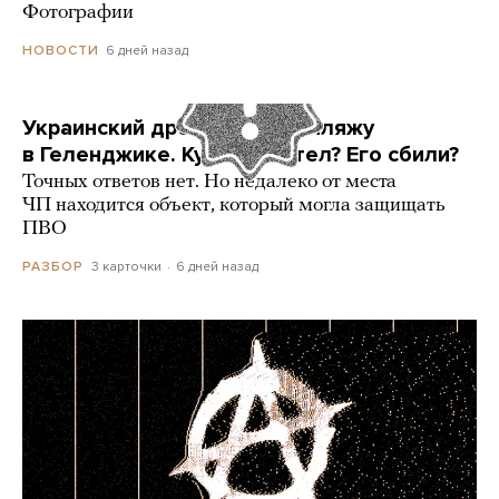
Фотографии
6 дней назад
НОВОСТИ
Украинский дрон попал по пляжу
в Геленджике. Куда он летел? Его сбили?
Точных ответов нет. Но недалеко от места
ЧП находится объект, который могла защищать
ПВО
3 карточки
6 дней назад
РАЗБОР