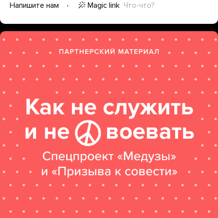
Magic link
Что-что?
Напишите нам