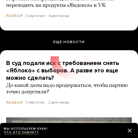
переходить на продукты «Яндекса» и VK
3 карточки
4 дня назад
РАЗБОР
ЕЩЕ НОВОСТИ
В суд подали иск с требованием снять
«Яблоко» с выборов. А разве это еще
можно сделать?
До какой даты надо продержаться, чтобы партию
точно допустили?
7 карточек
2 дня назад
РАЗБОР
МЫ ИСПОЛЬЗУЕМ КУКИ!
ЧТО ЭТО ЗНАЧИТ?