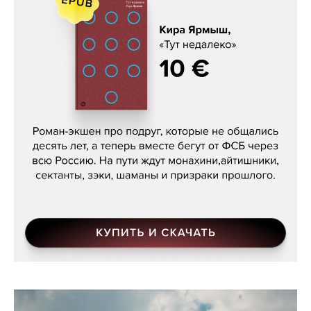
Кира Ярмыш, «Тут недалеко»