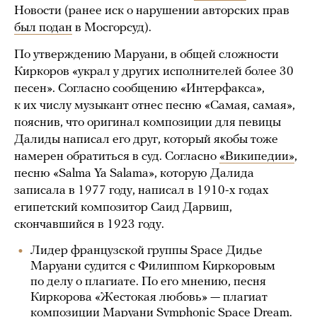
Новости (ранее иск о нарушении авторских прав
был подан
в Мосгорсуд).
По утверждению Маруани, в общей сложности
Киркоров «украл у других исполнителей более 30
песен». Согласно сообщению «Интерфакса»,
к их числу музыкант отнес песню «Самая, самая»,
пояснив, что оригинал композиции для певицы
Далиды написал его друг, который якобы тоже
намерен обратиться в суд. Согласно
«Википедии»
,
песню «Salma Ya Salama», которую Далида
записала в 1977 году, написал в 1910-х годах
египетский композитор Саид Дарвиш,
скончавшийся в 1923 году.
Лидер французской группы Space Дидье
Маруани судится с Филиппом Киркоровым
по делу о плагиате. По его мнению, песня
Киркорова «Жестокая любовь» — плагиат
композиции Маруани Symphonic Space Dream.