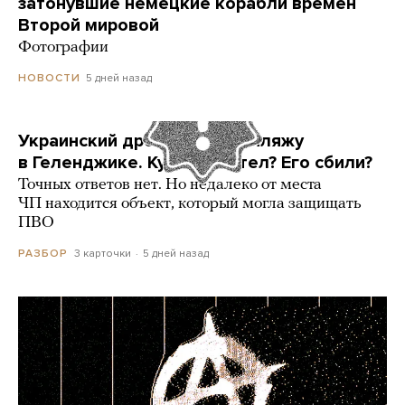
затонувшие немецкие корабли времен
Второй мировой
Фотографии
5 дней назад
НОВОСТИ
Украинский дрон попал по пляжу
в Геленджике. Куда он летел? Его сбили?
Точных ответов нет. Но недалеко от места
ЧП находится объект, который могла защищать
ПВО
3 карточки
5 дней назад
РАЗБОР