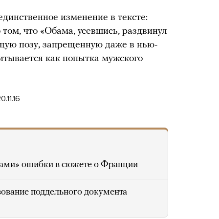
единственное изменение в тексте:
 том, что «Обама, усевшись, раздвинул
щую позу, запрещенную даже в нью-
читывается как попытка мужского
.11.16
цами» ошибки в сюжете о Франции
зование поддельного документа