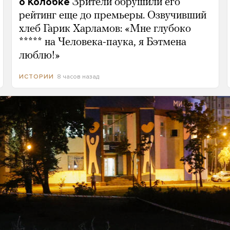
о Колобке
Зрители обрушили его
рейтинг еще до премьеры. Озвучивший
хлеб Гарик Харламов: «Мне глубоко
***** на Человека-паука, я Бэтмена
люблю!»
8 часов назад
ИСТОРИИ