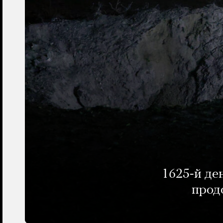
1625-й де
прод