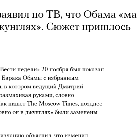
аявил по ТВ, что Обама «м
джунглях». Сюжет пришлось
Вести недели» 20 ноября был показан
А Барака Обамы с избранным
, в котором ведущий Дмитрий
 размахивая руками, словно
 Как пишет The Moscow Times, позднее
ловно он в джунглях» были заменены
изданию объяснил, что изменил