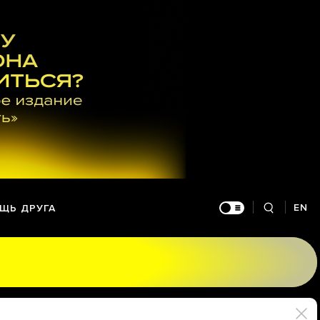
EN
ЩЬ ДРУГА