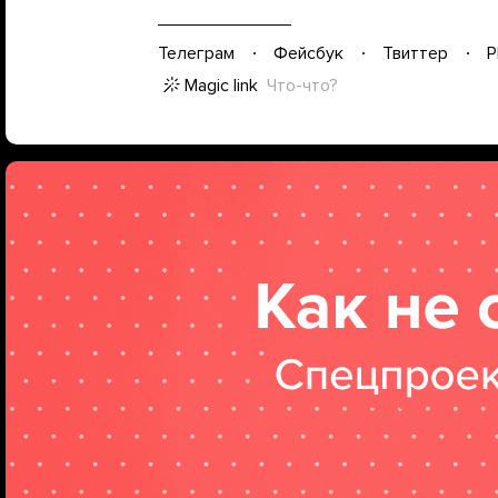
Телеграм
Фейсбук
Твиттер
P
Magic link
Что-что?