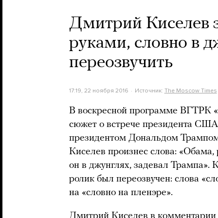
Дмитрий Киселев з
руками, словно в 
переозвучить
17:19, 22 ноября 2016
Источник:
The Moscow Times
В воскресной программе ВГТРК «
сюжет о встрече президента СШ
президентом Дональдом Трампом
Киселев произнес слова: «Обама,
он в джунглях, задевал Трампа».
ролик был переозвучен: слова «с
на «словно на пленэре».
Дмитрий Киселев в комментарии 