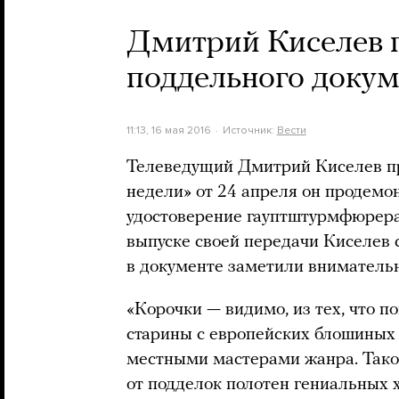
Дмитрий Киселев 
поддельного докум
11:13, 16 мая 2016
Источник:
Вести
Телеведущий Дмитрий Киселев пр
недели» от 24 апреля он продемо
удостоверение гауптштурмфюрера
выпуске своей передачи Киселев 
в документе заметили вниматель
«Корочки — видимо, из тех, что 
старины с европейских блошиных
местными мастерами жанра. Таког
от подделок полотен гениальных 