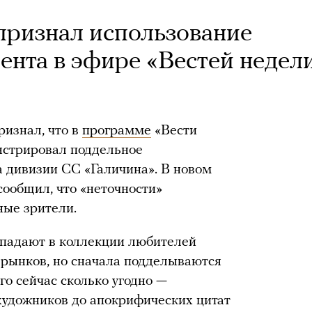
признал использование
ента в эфире «Вестей недел
изнал, что в
программе
«Вести
нстрировал поддельное
 дивизии СС «Галичина». В новом
сообщил, что «неточности»
ные зрители.
попадают в коллекции любителей
 рынков, но сначала подделываются
о сейчас сколько угодно —
художников до апокрифических цитат