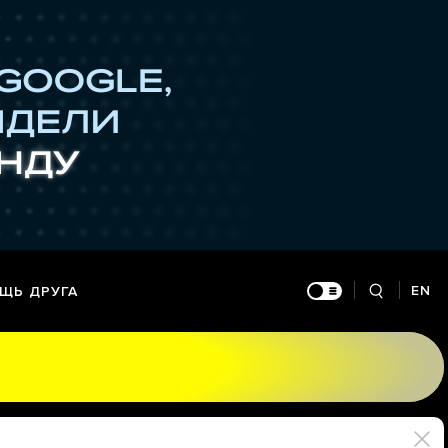
EN
ЩЬ ДРУГА