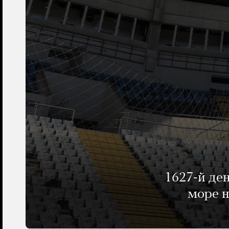
1627-й де
море н