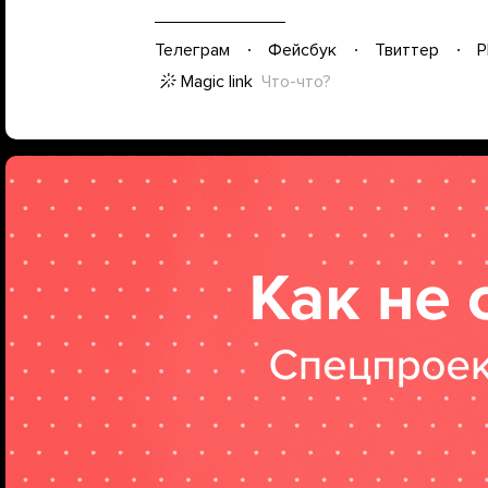
Телеграм
Фейсбук
Твиттер
P
Magic link
Что-что?