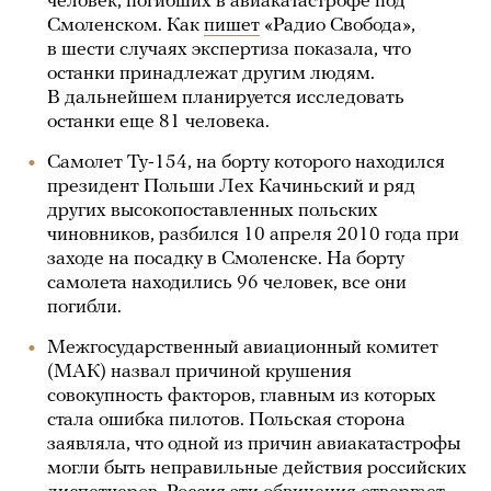
человек, погибших в авиакатастрофе под
Смоленском. Как
пишет
«Радио Свобода»,
в шести случаях экспертиза показала, что
останки принадлежат другим людям.
В дальнейшем планируется исследовать
останки еще 81 человека.
Самолет Ту-154, на борту которого находился
президент Польши Лех Качиньский и ряд
других высокопоставленных польских
чиновников, разбился 10 апреля 2010 года при
заходе на посадку в Смоленске. На борту
самолета находились 96 человек, все они
погибли.
Межгосударственный авиационный комитет
(МАК) назвал причиной крушения
совокупность факторов, главным из которых
стала ошибка пилотов. Польская сторона
заявляла, что одной из причин авиакатастрофы
могли быть неправильные действия российских