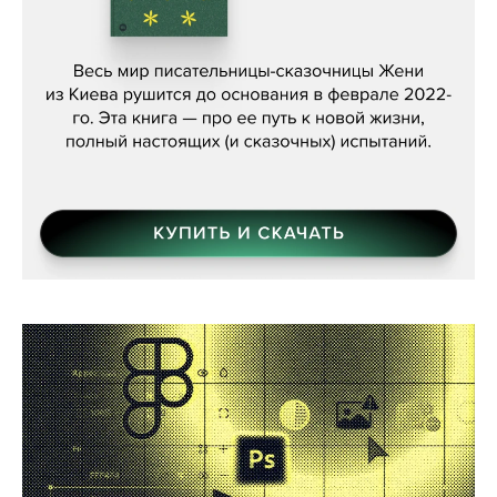
Женя Бережная, «(Не) о войне»