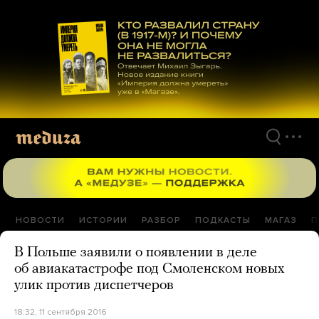
Перейти
к
материалам
НОВОСТИ
ИСТОРИИ
РАЗБОР
ПОДКАСТЫ
МАГАЗ
П
В Польше заявили о появлении в деле
об авиакатастрофе под Смоленском новых
улик против диспетчеров
18:32, 11 сентября 2016