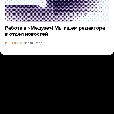
Работа в «Медузе»! Мы ищем редактора
в отдел новостей
месяц назад
ИСТОРИИ