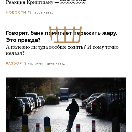
Реакция Криштиану — 🤣🤣🤣🤣🤣
18 часов назад
НОВОСТИ
Говорят, баня помогает пережить жару.
Это правда?
А полезно ли туда вообще ходить? И кому точно
нельзя?
9 карточек
день назад
РАЗБОР