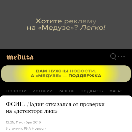
Перейти
к
материалам
НОВОСТИ
ИСТОРИИ
РАЗБОР
ПОДКАСТЫ
МАГАЗ
П
ФСИН: Дадин отказался от проверки
на «детекторе лжи»
12:25, 11 ноября 2016
Источник:
РИА Новости