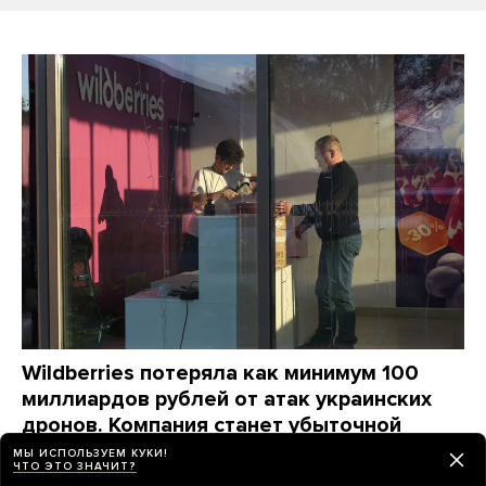
Wildberries потеряла как минимум 100
миллиардов рублей от атак украинских
дронов. Компания станет убыточной
на годы, ей придется «переизобретать
МЫ ИСПОЛЬЗУЕМ КУКИ!
ЧТО ЭТО ЗНАЧИТ?
себя заново», пишет The Bell