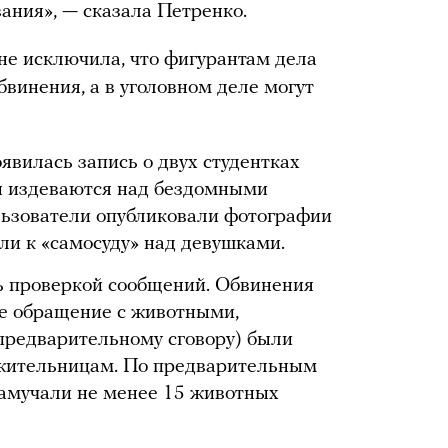
ания», — сказала Петренко.
е исключила, что фигурантам дела
винения, а в уголовном деле могут
оявилась запись о двух студентках
ы издеваются над бездомными
льзователи опубликовали фотографии
ли к «самосуду» над девушками.
ь проверкой сообщений. Обвинения
ое обращение с животными,
предварительному сговору) были
жительницам. По предварительным
замучали не менее 15 животных