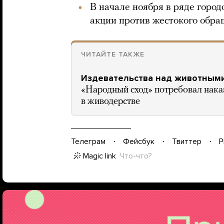
В начале ноября в ряде горо
акции против жестокого обра
ЧИТАЙТЕ ТАКЖЕ
Издевательства над животным
«Народный сход» потребовал нака
в живодерстве
Телеграм
Фейсбук
Твиттер
P
Magic link
Что-что?