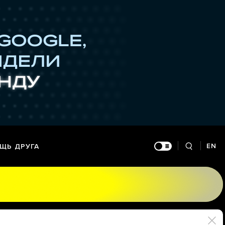
EN
ЩЬ ДРУГА