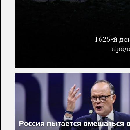
1625-й де
прод
Россия пытается вмешаться 