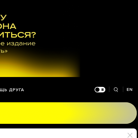
EN
ЩЬ ДРУГА