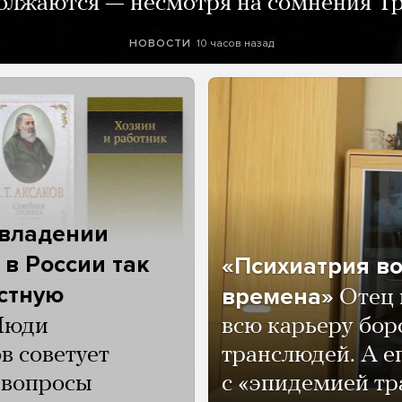
олжаются — несмотря на сомнения Т
10 часов назад
НОВОСТИ
 владении
 в России так
«Психиатрия в
астную
времена»
Отец 
Люди
всю карьеру бор
в советует
транслюдей. А е
и вопросы
с «эпидемией тр