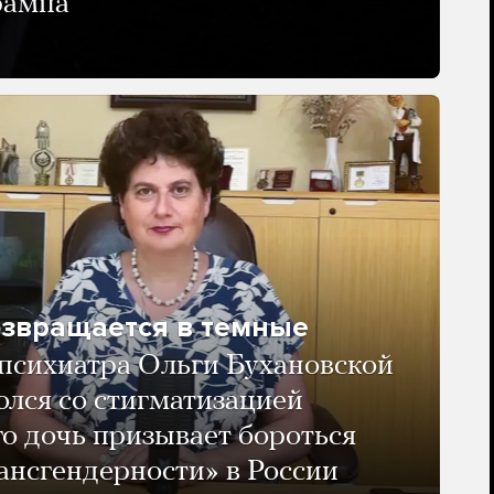
рампа
озвращается в темные
психиатра Ольги Бухановской
олся со стигматизацией
го дочь призывает бороться
ансгендерности» в России