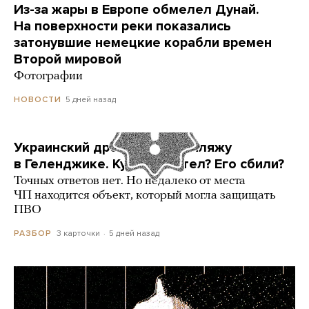
Из-за жары в Европе обмелел Дунай.
На поверхности реки показались
затонувшие немецкие корабли времен
Второй мировой
Фотографии
5 дней назад
НОВОСТИ
Украинский дрон попал по пляжу
в Геленджике. Куда он летел? Его сбили?
Точных ответов нет. Но недалеко от места
ЧП находится объект, который могла защищать
ПВО
3 карточки
5 дней назад
РАЗБОР