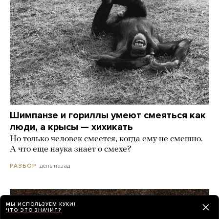
Шимпанзе и гориллы умеют смеяться как
люди, а крысы — хихикать
Но только человек смеется, когда ему не смешно.
А что еще наука знает о смехе?
день назад
РАЗБОР
МЫ ИСПОЛЬЗУЕМ КУКИ!
ЧТО ЭТО ЗНАЧИТ?