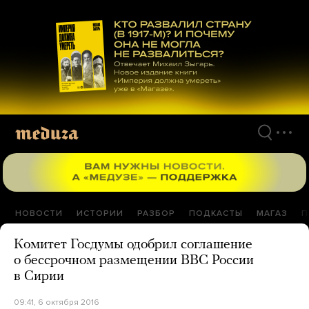
Перейти
к
материалам
НОВОСТИ
ИСТОРИИ
РАЗБОР
ПОДКАСТЫ
МАГАЗ
П
Комитет Госдумы одобрил соглашение
о бессрочном размещении ВВС России
в Сирии
09:41, 6 октября 2016