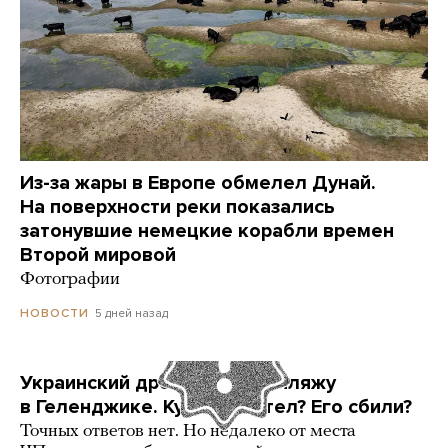
Из-за жары в Европе обмелел Дунай.
На поверхности реки показались
затонувшие немецкие корабли времен
Второй мировой
Фотографии
5 дней назад
НОВОСТИ
Украинский дрон попал по пляжу
в Геленджике. Куда он летел? Его сбили?
Точных ответов нет. Но недалеко от места