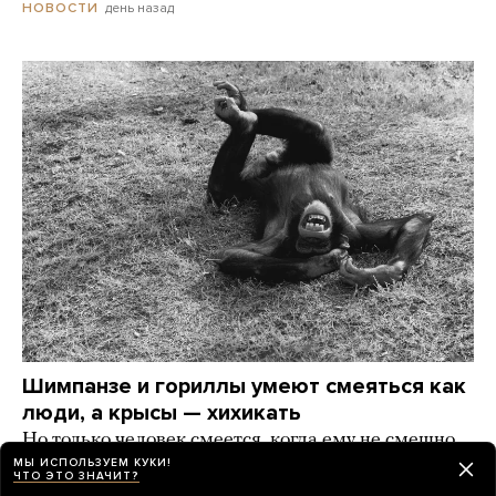
день назад
НОВОСТИ
Шимпанзе и гориллы умеют смеяться как
люди, а крысы — хихикать
Но только человек смеется, когда ему не смешно.
А что еще наука знает о смехе?
МЫ ИСПОЛЬЗУЕМ КУКИ!
ЧТО ЭТО ЗНАЧИТ?