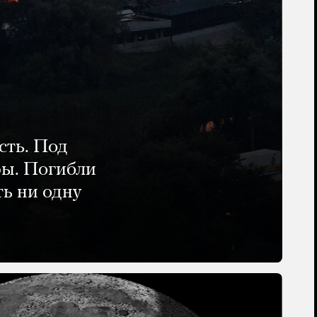
сть. Под
ры. Погибли
ть ни одну