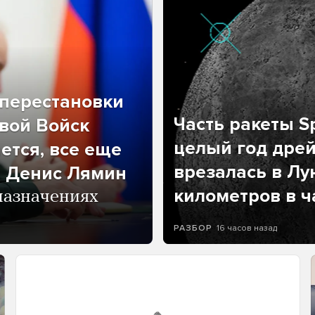
перестановки
Часть ракеты Sp
вой Войск
целый год дрей
ется, все еще
врезалась в Лу
л Денис Лямин
километров в ч
назначениях
16 часов назад
РАЗБОР