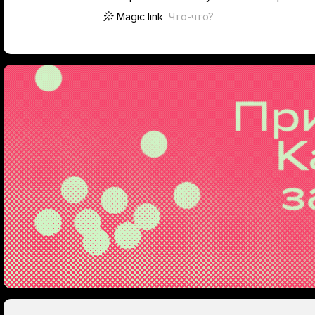
Magic link
Что-что?