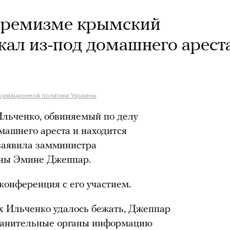
тремизме крымский
жал из-под домашнего арест
ормационной политики Украины
льченко, обвиняемый по делу
машнего ареста и находится
 заявила замминистра
ны Эмине Джеппар.
-конференция с его участием.
ах Ильченко удалось бежать, Джеппар
хранительные органы информацию