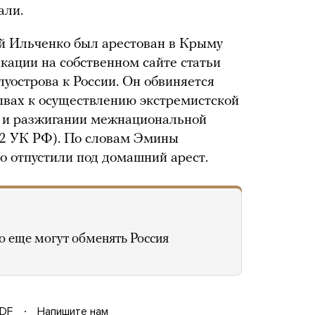
али.
й Ильченко был арестован в Крыму
икации на собственном сайте статьи
уострова к России. Он обвиняется
ывах к осуществлению экстремистской
) и разжигании межнациональной
82 УК РФ). По словам Эмины
о отпустили под домашний арест.
о еще могут обменять Россия
DF
Напишите нам