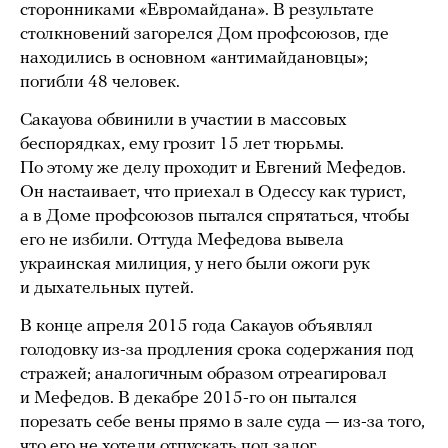
сторонниками «Евромайдана». В результате
столкновений загорелся Дом профсоюзов, где
находились в основном «антимайдановцы»;
погибли 48 человек.
Сакауова обвинили в участии в массовых
беспорядках, ему грозит 15 лет тюрьмы.
По этому же делу проходит и Евгений Мефедов.
Он настаивает, что приехал в Одессу как турист,
а в Доме профсоюзов пытался спрятаться, чтобы
его не избили. Оттуда Мефедова вывела
украинская милиция, у него были ожоги рук
и дыхательных путей.
В конце апреля 2015 года Сакауов объявлял
голодовку из-за продления срока содержания под
стражей; аналогичным образом отреагировал
и Мефедов. В декабре 2015-го он пытался
порезать себе вены прямо в зале суда — из-за того,
что его не хотели отпускать под залог.