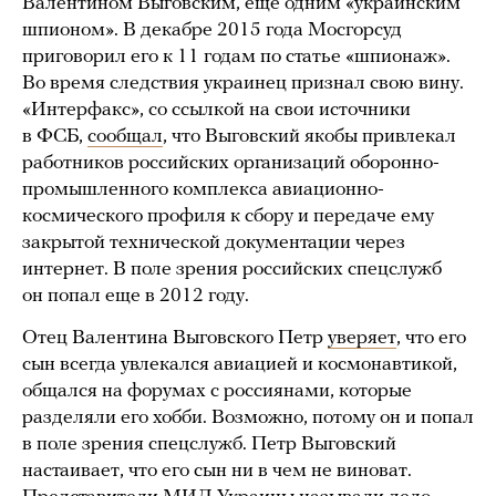
Валентином Выговским, еще одним «украинским
шпионом». В декабре 2015 года Мосгорсуд
приговорил его к 11 годам по статье «шпионаж».
Во время следствия украинец признал свою вину.
«Интерфакс», со ссылкой на свои источники
в ФСБ,
сообщал
, что Выговский якобы привлекал
работников российских организаций оборонно-
промышленного комплекса авиационно-
космического профиля к сбору и передаче ему
закрытой технической документации через
интернет. В поле зрения российских спецслужб
он попал еще в 2012 году.
Отец Валентина Выговского Петр
уверяет
, что его
сын всегда увлекался авиацией и космонавтикой,
общался на форумах с россиянами, которые
разделяли его хобби. Возможно, потому он и попал
в поле зрения спецслужб. Петр Выговский
настаивает, что его сын ни в чем не виноват.