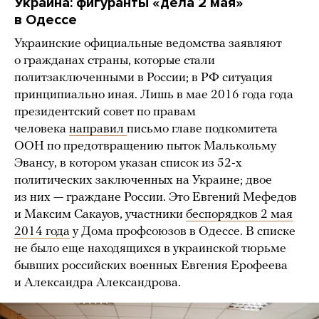
Украина: фигуранты «дела 2 мая»
в Одессе
Украинские официальные ведомства заявляют
о гражданах страны, которые стали
политзаключенными в России; в РФ ситуация
принципиально иная. Лишь в мае 2016 года года
президентский совет по правам
человека
направил
письмо главе подкомитета
ООН по предотвращению пыток Малькольму
Эвансу, в котором указан список из 52-х
политических заключенных на Украине; двое
из них — граждане России. Это Евгений Мефедов
и Максим Сакауов, участники
беспорядков 2 мая
2014 года
у Дома профсоюзов в Одессе. В списке
не было еще находящихся в украинской тюрьме
бывших российских военных Евгения Ерофеева
и Александра Александрова.