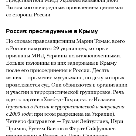
Представители МИД Украины
называли
дело
Выговского «очередным проявлением цинизма»
со стороны России.
Россия: преследуемые в Крыму
По словам правозащитницы Марии Томак, всего
в России находятся 29 украинцев, которые
признаны МИД Украины политзаключенными.
Больше половины из них задержаны в Крыму
после его присоединения к России. Десять
из них — крымские мусульмане, по делу которых
продолжается суд. Они обвиняются в организации
и участии в террористической группировке. Речь
идет о партии «Хизб-ут-Тахрир-аль-Ислами»
(
признана в России террористической и
запрещена
с 2003 года
; при этом разрешена на Украине).
Четверо фигурантов — Руслан Зейтуллаев, Нури
Примов, Рустем Ваитов и Ферат Сайфуллаев —