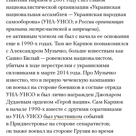
Николай Карпюк в 2001 году стал главой
националистической организации «Украинская
национальная ассамблея — Украинская народная
самооборона» (УНА-УНСО;
в России организация
признана экстремистской и запрещена
),
ее активным членом он был с начала ее основания
еще в 1990-х годах. Там же Карпюк познакомился
с Александром Музычко, больше известным как
Сашко Билый — ровенским националистом,
убитым в ходе перестрелки с украинскими
силовиками в марте 2014 года. Про Музычко
известно, что в первую чеченскую кампанию
он воевал на стороне боевиков в составе отряда
УНА-УНСО и был лично награжден Джохаром
Дудаевым орденом «Герой нации». Сам Карпюк
в начале 1990-х вместе с другими соратниками
из УНА-УНСО
был участником
событий
в Приднестровье на стороне сепаратистов;
он также воевал на стороне Грузии во время