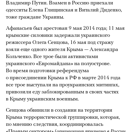
Владимир Путин. Взамен в Россию приехали
одесситы Елена Глищинская и Виталий Диденко,
тоже граждане Украины.
Афанасьев был арестован 9 мая 2014 года; 11 мая
крымские силовики задержали украинского
режиссера Олега Сенцова, 16 мая под стражу
взяли еще одного жителя Крыма — Александра
Кольченко. Все трое были активистами
украинского «Евромайдана» на полуострове.
Во время подготовки референдума
о присоединении Крыма к РФ в марте 2014 года
все трое выступали на проукраинских митингах,
привозили еду заблокированным в своих частях
в Крыму украинским военным.
Сенцова обвинили в создании на территории
Крыма террористической группировки, которая,
по мнению следствия, координировалась
«Правым сектором» (
организация признана в России