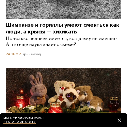
Шимпанзе и гориллы умеют смеяться как
люди, а крысы — хихикать
Но только человек смеется, когда ему не смешно.
А что еще наука знает о смехе?
день назад
РАЗБОР
МЫ ИСПОЛЬЗУЕМ КУКИ!
ЧТО ЭТО ЗНАЧИТ?