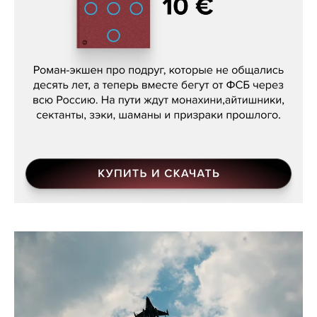
Кира Ярмыш, «Тут недалеко»