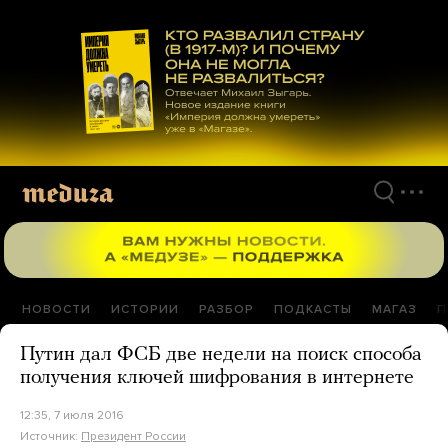
Перейти
к
материалам
НОВОСТИ
ИСТОРИИ
РАЗБОР
ПОДКАСТЫ
МАГАЗ
П
Путин дал ФСБ две недели на поиск способа
получения ключей шифрования в интернете
12:35, 7 июля 2016
Источник:
Президент России