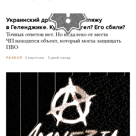
Украинский дрон попал по пляжу
в Геленджике. Куда он летел? Его сбили?
Точных ответов нет. Но недалеко от места
ЧП находится объект, который могла защищать
ПВО
3 карточки
5 дней назад
РАЗБОР