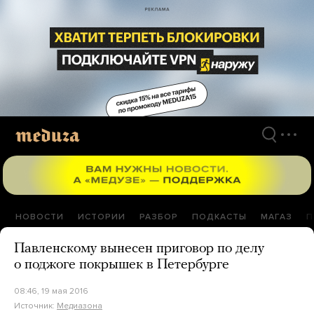
Перейти
к
материалам
НОВОСТИ
ИСТОРИИ
РАЗБОР
ПОДКАСТЫ
МАГАЗ
П
Павленскому вынесен приговор по делу
о поджоге покрышек в Петербурге
08:46, 19 мая 2016
Источник:
Медиазона