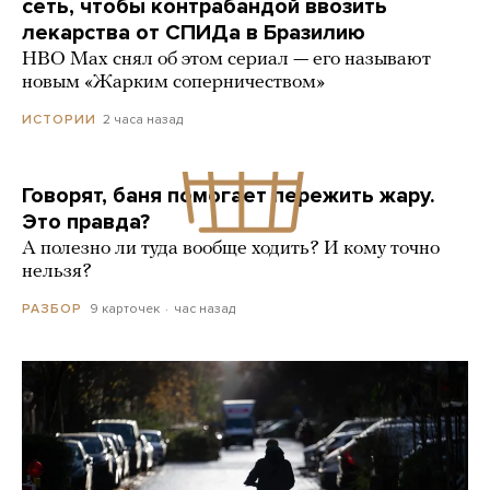
сеть, чтобы контрабандой ввозить
лекарства от СПИДа в Бразилию
HBO Max снял об этом сериал — его называют
новым «Жарким соперничеством»
2 часа назад
ИСТОРИИ
Говорят, баня помогает пережить жару.
Это правда?
А полезно ли туда вообще ходить? И кому точно
нельзя?
9 карточек
час назад
РАЗБОР