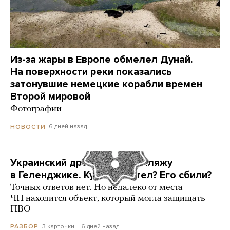
Из-за жары в Европе обмелел Дунай.
На поверхности реки показались
затонувшие немецкие корабли времен
Второй мировой
Фотографии
6 дней назад
НОВОСТИ
Украинский дрон попал по пляжу
в Геленджике. Куда он летел? Его сбили?
Точных ответов нет. Но недалеко от места
ЧП находится объект, который могла защищать
ПВО
3 карточки
6 дней назад
РАЗБОР