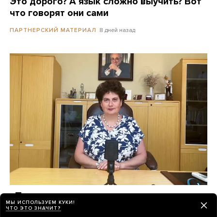
Это дорого? А язык сложно выучить? Вот
что говорят они сами
8 дней назад
ПАРТНЕРСКИЙ МАТЕРИАЛ
«Психиатрия возвращается в темные
МЫ ИСПОЛЬЗУЕМ КУКИ!
времена»
ЧТО ЭТО ЗНАЧИТ?