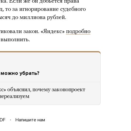
а. Если же он добьется права
, то за игнорирование судебного
сяч до миллиона рублей.
иковали закон. «Яндекс»
подробно
о выполнить.
о можно убрать?
с» объяснил, почему законопроект
 нереализуем
DF
Напишите нам