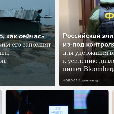
Российская эли
, как сейчас»
из-под контрол
ким его запомнят
ва,
для удержания в
ов.
к усилению давл
пишет Bloomber
день назад
НОВОСТИ