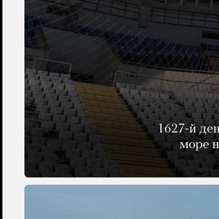
1627-й де
море н