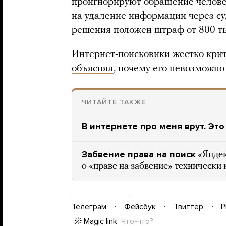
проигнорируют обращение человек
на удаление информации через суд
решения положен штраф от 800 ты
Интернет-поисковики жестко крит
объяснял
, почему его невозможн
ЧИТАЙТЕ ТАКЖЕ
В интернете про меня врут. Эт
Забвение права на поиск
«Яндек
о «праве на забвение» технически
Телеграм
Фейсбук
Твиттер
P
Magic link
Что-что?