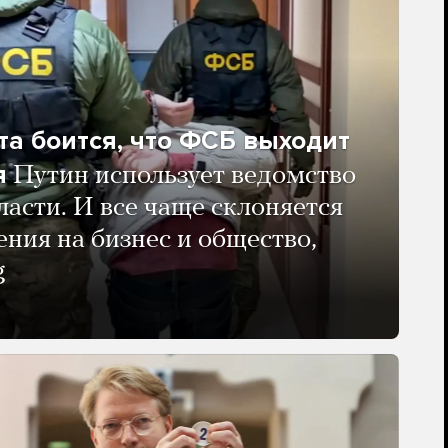
та боится, что ФСБ выходит
я
Путин использует ведомство
ласти. И все чаще склоняется
ения на бизнес и общество,
g