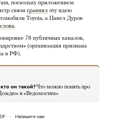
gram, поскольку приложением
истр связи
сравнил
эту идею
томобили Toyota, а Павел Дуров
 слова
.
окировке 78 публичных каналов,
дарством» (организация признана
а в РФ).
 кто он такой?
Что можно понять про
«Дождю» и «Ведомостям»
DF
Напишите нам