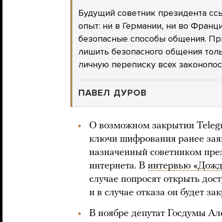
Будущий советник президента сс
опыт: ни в Германии, ни во Фран
безопасные способы общения. Пр
лишить безопасного общения толь
личную переписку всех законопо
ПАВЕЛ ДУРОВ
О возможном закрытии Telegr
ключи шифрования ранее зая
назначенный советником пре
интернета. В
интервью «Дож
случае попросят открыть дост
и в случае отказа он будет за
В ноябре депутат Госдумы А