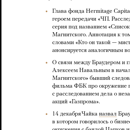
Глава фонда Hermitage Capit
героем передачи «ЧП. Рассле
серия под названием «Список
Магнитского. Аннотация к то
словами «Кто он такой — мис
анонсируется аналогичным во
О связи между Браудером и г
Алексеем Навальным в нача
Магнитского» бывший следова
фильма ФБК про окружение 
с расследованием дела о не
акций «Газпрома».
14 декабря Чайка
назвал
Брау
в котором говорилось о бизне
окружения с бандой Цапков и