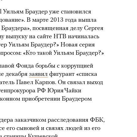
al Уильям Браудер уже становился
дование». В марте 2013 года вышла
 Браудера», посвященная делу Сергея
му выпуску на сайте НТВ начиналась
тер Уильям Браудер?» Новая серия
просом: «Кто такой Уильям Браудер?»
лавой Фонда борьбы с коррупцией
ле декабря
заявил
фигурант «списка
тель Павел Карпов. Он связал выход
генпрокурора РФ Юрия Чайки
законном приобретении Браудером
дера заказчиком расследования ФБК,
се его сыновей и связях людей из его
з станицы Кущевской.