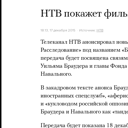
НТВ покажет филь
18:13, 17 декабря 2015
Источник:
НТВ
Телеканал НТВ анонсировал нов
Расследование» под названием «Бр
передача будет посвящена связям
Уильяма Браудера и главы Фонда
Навального.
В закадровом тексте анонса Брау
иностранных спецслужб», «афери
и «кукловодом российской оппози
Браудера и Навального как «танде
Передача будет показана 18 декаб