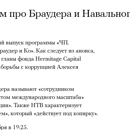
м про Браудера и Навально
ый выпуск программы «ЧП.
аудер и Ко». Как следует из анонса,
 главы фонда Hermitage Capital
 борьбы с коррупцией Алексея
дера называют «сотрудником
стом международного масштаба»
ции». Также НТВ характеризует
м», который «действует под копирку».
ря в 19:25.