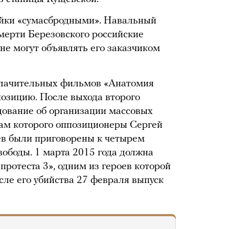
йки «сумасбродными». Навальный
смерти Березовского российские
 не могут объявлять его заказчиком
блачительных фильмов «Анатомия
позицию. После выхода второго
дование об организации массовых
огам которого оппозиционеры Сергей
ев были приговорены к четырем
вободы. 1 марта 2015 года должна
ротеста 3», одним из героев которой
сле его убийства 27 февраля выпуск