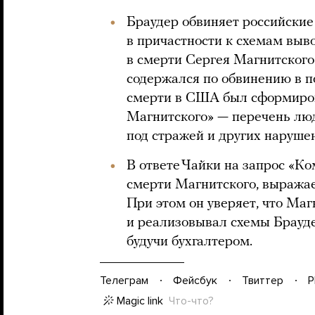
Браудер обвиняет российски
в причастности к схемам выво
в смерти Сергея Магнитского
содержался по обвинению в п
смерти в США был сформиров
Магнитского» — перечень люд
под стражей и других наруше
В ответе Чайки на запрос «Ко
смерти Магнитского, выражае
При этом он уверяет, что Ма
и реализовывал схемы Брауде
будучи бухгалтером.
Телеграм
Фейсбук
Твиттер
P
Magic link
Что-что?