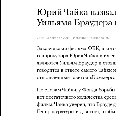
Юрий Чайка назва
Уильяма Браудера
23:43, 13 декабря 2015
Источник:
Коммерсантъ
Заказчиками фильма ФБК, в котор
генпрокурора Юрия Чайки и их св
являются Уильям Браудер и стоящ
говорится в ответе самого Чайки н
отправленный газетой «Коммерса
По словам Чайки, у Фонда борьбы
нет достаточного количества сред
фильм. Чайка уверен, что Брауде
Генпрокуратуры и для того, чтобы