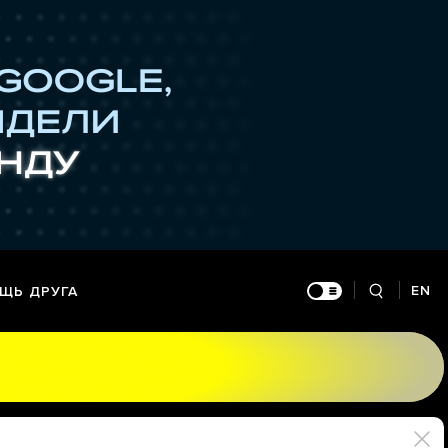
EN
ЩЬ ДРУГА