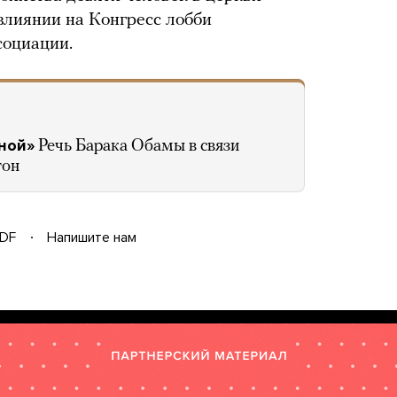
влиянии на Конгресс лобби
социации.
ной»
Речь Барака Обамы в связи
гон
DF
Напишите нам