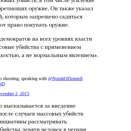
бных убийств, в том числе усиление
бретающих оружие. Он также указал
й
, которым запрещено садиться
ют право покупать оружие.
демократов на всех уровнях власти
ссовые убийства с применением
дкостью, а не нормальным явлением».
о высказывается за введение
после случаев массовых убийств
нициативы рассматривать
убийства девяти человек в церкви