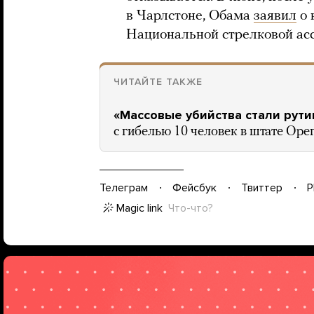
в Чарлстоне, Обама
заявил
о 
Национальной стрелковой ас
ЧИТАЙТЕ ТАКЖЕ
«Массовые убийства стали рути
с гибелью 10 человек в штате Оре
Телеграм
Фейсбук
Твиттер
P
Magic link
Что-что?