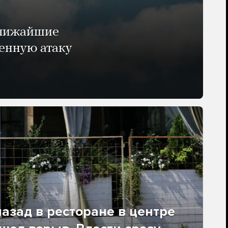
ближайшие
енную атаку
азад в ресторане в центре