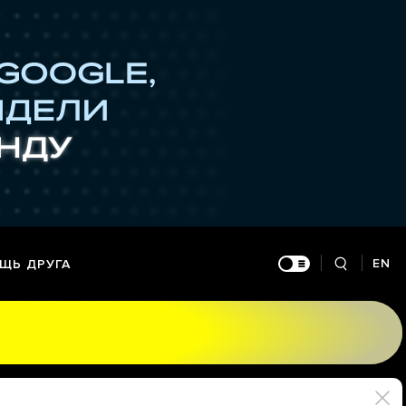
EN
ЩЬ ДРУГА