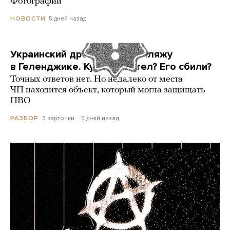
Фотографии
5 дней назад
НОВОСТИ
Украинский дрон попал по пляжу
в Геленджике. Куда он летел? Его сбили?
Точных ответов нет. Но недалеко от места
ЧП находится объект, который могла защищать
ПВО
3 карточки
5 дней назад
РАЗБОР