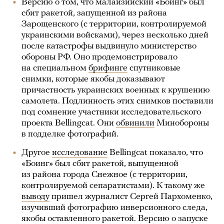
Версию о том, что малайзийский «Боинг» был
сбит ракетой, запущенной из района
Зарощенского (с территории, контролируемой
украинскими войсками), через несколько дней
после катастрофы выдвинуло министерство
обороны РФ. Оно продемонстрировало
на специальном
брифинге
спутниковые
снимки, которые якобы доказывают
причастность украинских военных к крушению
самолета. Подлинность этих снимков поставили
под сомнение участники исследовательского
проекта Bellingcat. Они
обвинили
Минобороны
в подделке фотографий.
Другое
исследование
Bellingcat показало, что
«Боинг» был сбит ракетой, выпущенной
из района города Снежное (с территории,
контролируемой сепаратистами). К такому же
выводу
пришел журналист Сергей Пархоменко,
изучивший фотографию инверсионного следа,
якобы оставленного ракетой. Версию о запуске