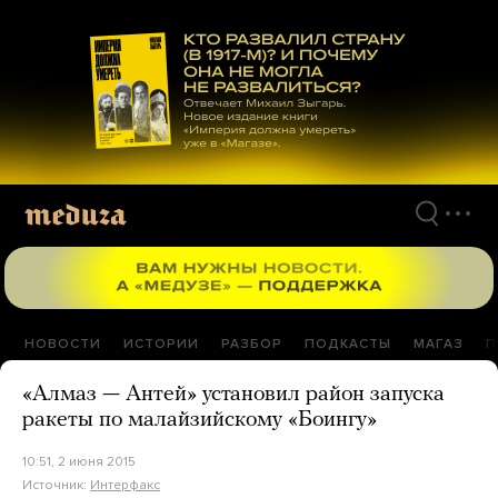
Перейти
к
материалам
НОВОСТИ
ИСТОРИИ
РАЗБОР
ПОДКАСТЫ
МАГАЗ
П
«Алмаз — Антей» установил район запуска
ракеты по малайзийскому «Боингу»
10:51, 2 июня 2015
Источник:
Интерфакс