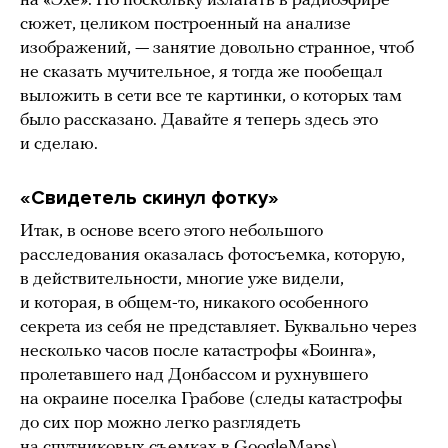
на «Эхе». Но поскольку излагать в радиоэфире
сюжет, целиком построенный на анализе
изображений, — занятие довольно странное, чтоб
не сказать мучительное, я тогда же пообещал
выложить в сети все те картинки, о которых там
было рассказано. Давайте я теперь здесь это
и сделаю.
«Свидетель скинул фотку»
Итак, в основе всего этого небольшого
расследования оказалась фотосъемка, которую,
в действительности, многие уже видели,
и которая, в общем-то, никакого особенного
секрета из себя не представляет. Буквально через
несколько часов после катастрофы «Боинга»,
пролетавшего над Донбассом и рухнувшего
на окраине поселка Грабове (следы катастрофы
до сих пор можно легко разглядеть
на
спутниковых съемках
в GoogleMaps),