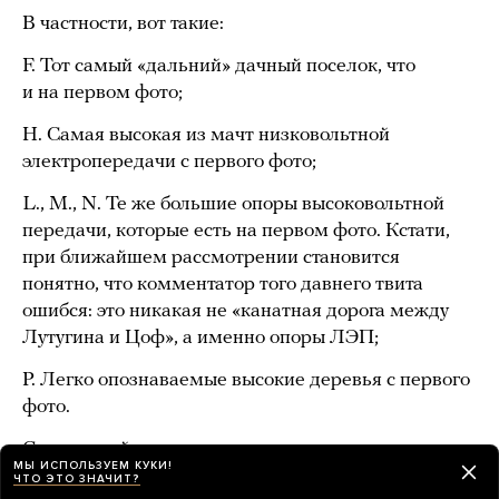
В частности, вот такие:
F. Тот самый «дальний» дачный поселок, что
и на первом фото;
H. Самая высокая из мачт низковольтной
электропередачи с первого фото;
L., M., N. Те же большие опоры высоковольтной
передачи, которые есть на первом фото. Кстати,
при ближайшем рассмотрении становится
понятно, что комментатор того давнего твита
ошибся: это никакая не «канатная дорога между
Лутугина и Цоф», а именно опоры ЛЭП;
P. Легко опознаваемые высокие деревья с первого
фото.
Следующий шаг анализа — попытка опознать эти
МЫ ИСПОЛЬЗУЕМ КУКИ!
характерные детали на «виде сверху», то есть
ЧТО ЭТО ЗНАЧИТ?