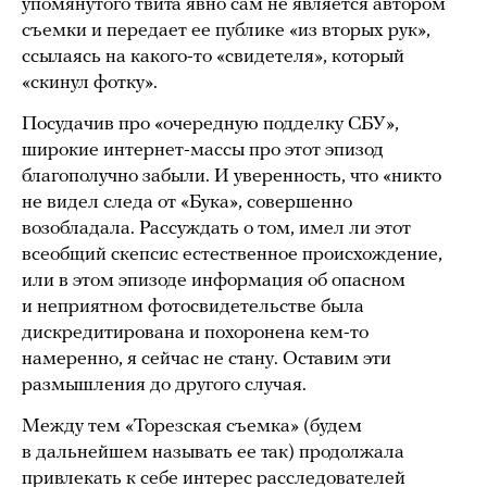
упомянутого твита явно сам не является автором
съемки и передает ее публике «из вторых рук»,
ссылаясь на какого-то «свидетеля», который
«скинул фотку».
Посудачив про «очередную подделку СБУ»,
широкие интернет-массы про этот эпизод
благополучно забыли. И уверенность, что «никто
не видел следа от «Бука», совершенно
возобладала. Рассуждать о том, имел ли этот
всеобщий скепсис естественное происхождение,
или в этом эпизоде информация об опасном
и неприятном фотосвидетельстве была
дискредитирована и похоронена кем-то
намеренно, я сейчас не стану. Оставим эти
размышления до другого случая.
Между тем «Торезская съемка» (будем
в дальнейшем называть ее так) продолжала
привлекать к себе интерес расследователей