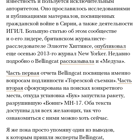
известность и пользуется исключительным
авторитетом. Оно прославилось исследованиями
и публикациями материалов, посвященных
гражданской войне в Сирии, а также деятельности
ИГИЛ. Большую статью об этом сообществе
и о его лидере, британском журналисте-
расследователе Элиотте Хиггинсе,
опубликовал
еще осенью 2013-го журнал New Yorker. Недавно
подробно о Bellingcat
рассказывала
и «Медуза».
Часть первая
отчета Bellingcat посвящена именно
вопросам подлинности «Торезской съемки».
Часть
вторая
сфокусирована на поисках конкретного
места, откуда установка «Бук» запустила ракету,
разрушившую «Боинг» MH-17. Оба текста
доступны для всех желающих, так что
ознакомиться с ними можно хоть сейчас.
Я же пока просто упомяну один из выводов,
к которым пришли эксперты Bellingcat,