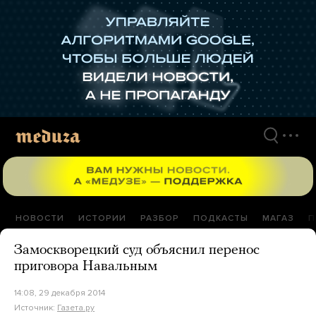
Перейти
к
материалам
НОВОСТИ
ИСТОРИИ
РАЗБОР
ПОДКАСТЫ
МАГАЗ
П
Замоскворецкий суд объяснил перенос
приговора Навальным
14:08, 29 декабря 2014
Источник:
Газета.ру