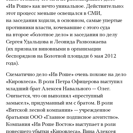
«Ив Роше» как нечто уникальное. Действительно:
этот процесс меньше освещался в СМИ,
на заседания ходили, в основном, самые упертые
противники власти, кочевавшие с этого суда
на второе «болотное дело» и заседания по делу
Сергея Удальцова и Леонида Развозжаева
(их признали виновными в организации
беспорядков на Болотной площади 6 мая 2012
года).
Схематично дело «Ив Роше» очень похоже на дело
«Кировлеса». В роли Петра Офицерова выступил
младший брат Алексея Навального — Олег.
Считается, что он выполнял «преступный
замысел», придуманный им с братом. В роли
«Вятской лесной компании» — учрежденное
братьями ООО «Главное подписное агентство».
Компания «Ив Роше Восток» выступает в роли
понесшего убытки «Кировлеса». Вина Алексея