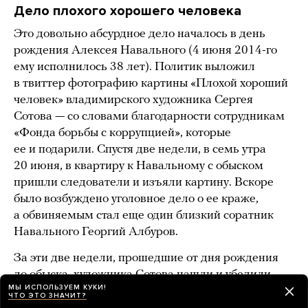
Дело плохого хорошего человека
Это довольно абсурдное дело началось в день
рождения Алексея Навального (4 июня 2014-го
ему исполнилось 38 лет). Политик выложил
в твиттер фотографию картины «Плохой хороший
человек» владимирского художника Сергея
Сотова — со словами благодарности сотрудникам
«Фонда борьбы с коррупцией», которые
ее и подарили. Спустя две недели, в семь утра
20 июня, в квартиру к Навальному с обыском
пришли следователи и изъяли картину. Вскоре
было возбуждено уголовное дело о ее краже,
а обвиняемым стал еще один близкий соратник
Навального Георгий Албуров.
За эти две недели, прошедшие от дня рождения
до обыска, художника Сотова нашли и убедили
МЫ ИСПОЛЬЗУЕМ КУКИ!
написать заявление о краже, а также выступить
ЧТО ЭТО ЗНАЧИТ?
на телеканале НТВ. По сведениям «Медузы»,