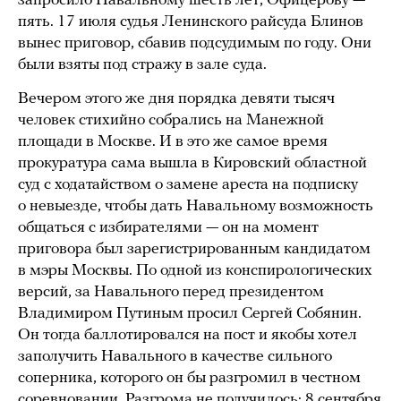
запросило Навальному шесть лет, Офицерову —
пять. 17 июля судья Ленинского райсуда Блинов
вынес приговор, сбавив подсудимым по году. Они
были взяты под стражу в зале суда.
Вечером этого же дня порядка девяти тысяч
человек стихийно собрались на Манежной
площади в Москве. И в это же самое время
прокуратура сама вышла в Кировский областной
суд с ходатайством о замене ареста на подписку
о невыезде, чтобы дать Навальному возможность
общаться с избирателями — он на момент
приговора был зарегистрированным кандидатом
в мэры Москвы. По одной из конспирологических
версий, за Навального перед президентом
Владимиром Путиным просил Сергей Собянин.
Он тогда баллотировался на пост и якобы хотел
заполучить Навального в качестве сильного
соперника, которого он бы разгромил в честном
соревновании. Разгрома не получилось: 8 сентября