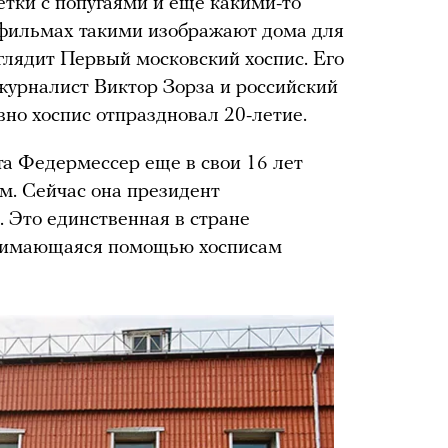
тки с попугаями и еще какими-то
 фильмах такими изображают дома для
глядит Первый московский хоспис. Его
 журналист Виктор Зорза и российский
но хоспис отпраздновал 20-летие.
 Федермессер еще в свои 16 лет
м. Сейчас она президент
. Это единственная в стране
анимающаяся помощью хосписам