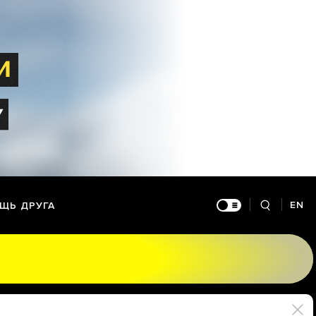
EN
ЩЬ ДРУГА