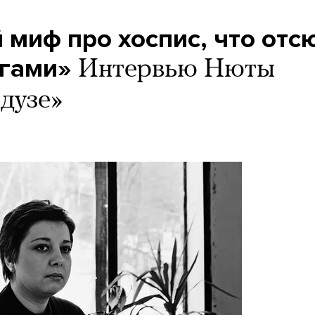
 миф про хоспис, что отс
огами»
Интервью Нюты
дузе»