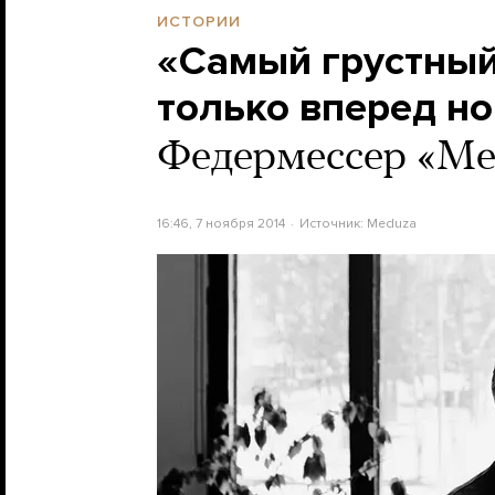
ИСТОРИИ
«Самый грустный
только вперед н
Федермессер «Ме
16:46, 7 ноября 2014
Источник:
Meduza