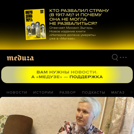
Перейти
к
материалам
НОВОСТИ
ИСТОРИИ
РАЗБОР
ПОДКАСТЫ
МАГАЗ
П