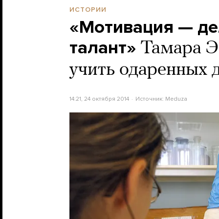
ИСТОРИИ
«Мотивация — де
талант»
Тамара Э
учить одаренных 
14:21, 24 октября 2014
Источник:
Meduza