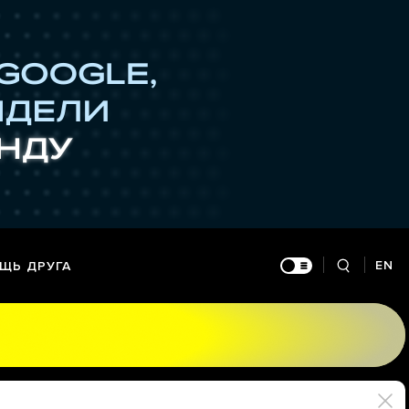
EN
ЩЬ ДРУГА