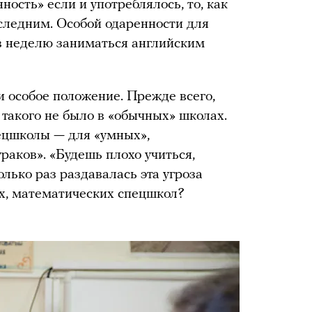
нность» если и употреблялось, то, как
следним. Особой одаренности для
 в неделю заниматься английским
 особое положение. Прежде всего,
 такого не было в «обычных» школах.
ецшколы — для «умных»,
раков». «Будешь плохо учиться,
лько раз раздавалась эта угроза
их, математических спецшкол?