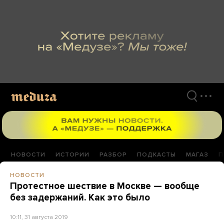
Перейти
к
материалам
НОВОСТИ
ИСТОРИИ
РАЗБОР
ПОДКАСТЫ
МАГАЗ
П
НОВОСТИ
Протестное шествие в Москве — вообще
без задержаний. Как это было
10:11, 31 августа 2019