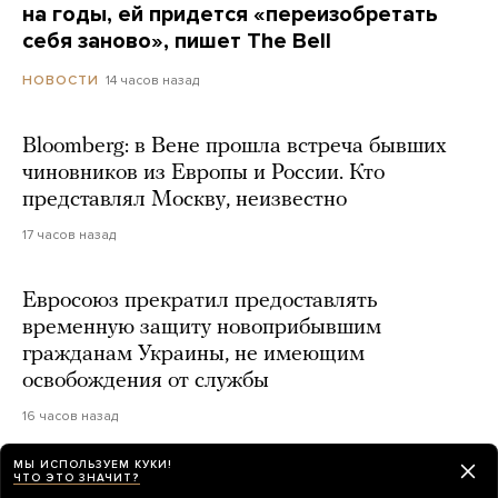
на годы, ей придется «переизобретать
себя заново», пишет The Bell
14 часов назад
НОВОСТИ
Bloomberg: в Вене прошла встреча бывших
чиновников из Европы и России. Кто
представлял Москву, неизвестно
17 часов назад
Евросоюз прекратил предоставлять
временную защиту новоприбывшим
гражданам Украины, не имеющим
освобождения от службы
16 часов назад
МЫ ИСПОЛЬЗУЕМ КУКИ!
ЧТО ЭТО ЗНАЧИТ?
В аэропорту Лейпцига рядом с украинским