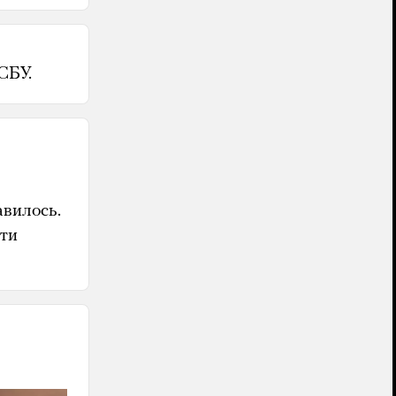
СБУ.
авилось.
яти