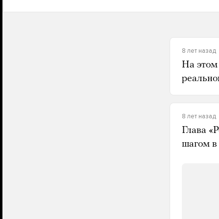
8 лет назад
На этом
реальног
8 лет назад
Глава «
шагом в