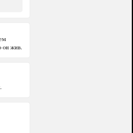
нем
о он жив.
.