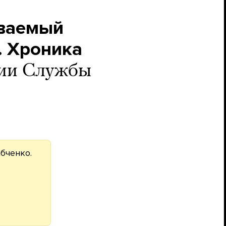
еваемый
. Хроника
ции Службы
абченко.