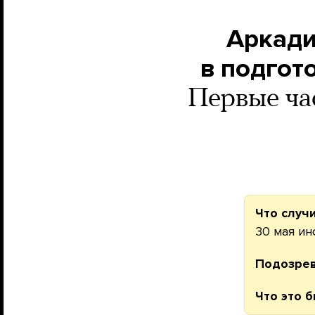
Аркади
в подгот
Первые ча
Что случ
30 мая и
Подозре
Что это б