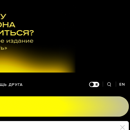
EN
ЩЬ ДРУГА