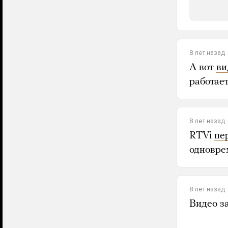
8 лет назад
А вот
ви
работает
8 лет назад
RTVi
пе
одновре
8 лет назад
Видео з