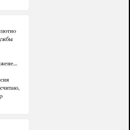
олютно
лужбы
о жене…
ссия
 считаю,
р