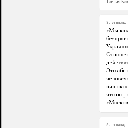
Таисия Бек
8 лет назад
«Мы как
безнрав
Украины
Отношен
действи
Это абсо
человече
виновата
что он р
«Москов
8 лет назад