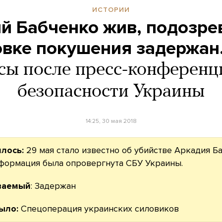
ИСТОРИИ
й Бабченко жив, подозр
овке покушения задержан
сы после пресс-конферен
безопасности Украины
14:25, 30 мая 2018
илось:
29 мая стало известно об убийстве Аркадия Б
нформация была опровергнута СБУ Украины.
ваемый
: Задержан
ыло:
Спецоперация украинских силовиков