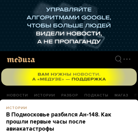
Перейти
к
материалам
НОВОСТИ
ИСТОРИИ
РАЗБОР
ПОДКАСТЫ
МАГАЗ
П
ИСТОРИИ
В Подмосковье разбился Ан-148. Как
прошли первые часы после
авиакатастрофы