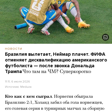
НОВОСТИ
Бразилия вылетает, Неймар плачет. ФИФА
отменяет дисквалификацию американского
футболиста — после звонка Дональда
Трампа
Что там на ЧМ? Суперкоротко
11:11, 6 июля 2026
Источник:
Meduza
Кто как с кем сыграл
. Норвегия обыграла
Бразилию 2:1, Холанд забил оба гола норвежцев,
его голевая серия в турнирных матчах за сборную