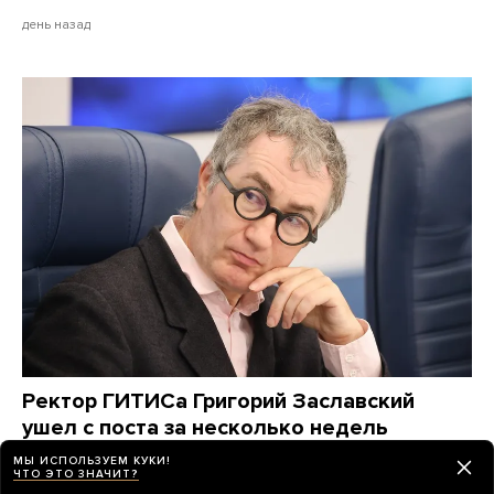
день назад
Ректор ГИТИСа Григорий Заславский
ушел с поста за несколько недель
до выборов. Он возглавил институт как
МЫ ИСПОЛЬЗУЕМ КУКИ!
ЧТО ЭТО ЗНАЧИТ?
протеже Владимира Мединского и десять