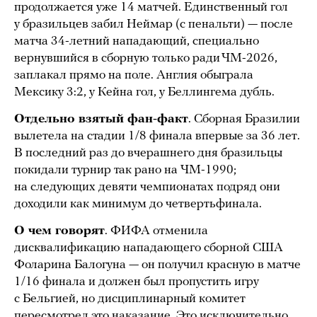
продолжается уже 14 матчей. Единственный гол
у бразильцев забил Неймар (с пенальти) — после
матча 34-летний нападающий, специально
вернувшийся в сборную только ради ЧМ-2026,
заплакал прямо на поле. Англия обыграла
Мексику 3:2, у Кейна гол, у Беллингема дубль.
Отдельно взятый фан-факт
. Сборная Бразилии
вылетела на стадии 1/8 финала впервые за 36 лет.
В последний раз до вчерашнего дня бразильцы
покидали турнир так рано на ЧМ-1990;
на следующих девяти чемпионатах подряд они
доходили как минимум до четвертьфинала.
О чем говорят
. ФИФА отменила
дисквалификацию нападающего сборной США
Фоларина Балогуна — он получил красную в матче
1/16 финала и должен был пропустить игру
с Бельгией, но дисциплинарный комитет
пересмотрел это наказание. Это исключительно