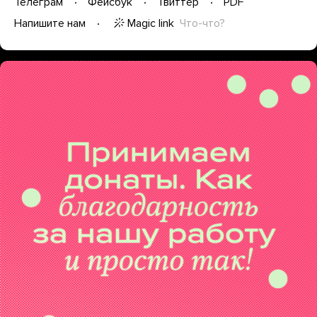
Телеграм
Фейсбук
Твиттер
PDF
Magic link
Что-что?
Напишите нам