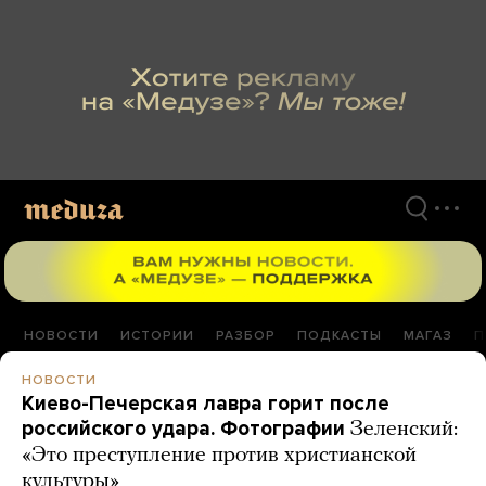
Перейти
к
материалам
НОВОСТИ
ИСТОРИИ
РАЗБОР
ПОДКАСТЫ
МАГАЗ
П
НОВОСТИ
Киево-Печерская лавра горит после
российского удара. Фотографии
Зеленский:
«Это преступление против христианской
культуры»