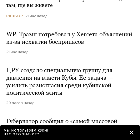
там, где вы живете
21 час назад
РАЗБОР
WP: Трамп потребовал у Хегсета объяснений
из-за нехватки боеприпасов
21 час назад
ЦРУ создало специальную группу для
давления на власти Кубы. Ее задача —
усилить разногласия среди кубинской
политической элиты
20 часов назад
Губернатор сообщил о «самой массовой
атаке» украинских дронов на Ярославскую
МЫ ИСПОЛЬЗУЕМ КУКИ!
ЧТО ЭТО ЗНАЧИТ?
область. На НПЗ пожар