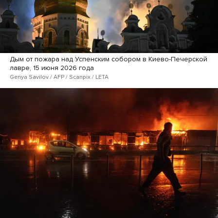
Дым от пожара над Успенским собором в Киево-Печерской
лавре, 15 июня 2026 года
Genya Savilov / AFP / Scanpix / LETA