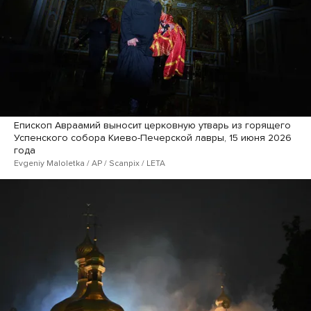
Епископ Авраамий выносит церковную утварь из горящего
Успенского собора Киево-Печерской лавры, 15 июня 2026
года
Evgeniy Maloletka / AP / Scanpix / LETA