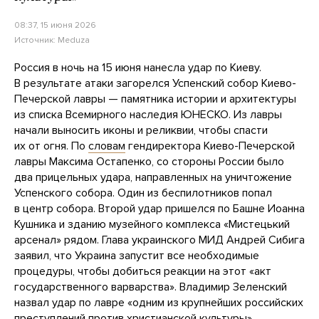
08:37, 15 июня 2026
Источник:
Meduza
Россия в ночь на 15 июня нанесла удар по Киеву.
В результате атаки загорелся Успенский собор Киево-
Печерской лавры — памятника истории и архитектуры
из списка Всемирного наследия ЮНЕСКО. Из лавры
начали выносить иконы и реликвии, чтобы спасти
их от огня. По
словам
гендиректора Киево-Печерской
лавры Максима Остапенко, со стороны России было
два прицельных удара, направленных на уничтожение
Успенского собора. Один из беспилотников попал
в центр собора. Второй удар пришелся по Башне Иоанна
Кушника и зданию музейного комплекса «Мистецький
арсенал» рядом. Глава украинского МИД Андрей Сибига
заявил, что Украина запустит все необходимые
процедуры, чтобы добиться реакции на этот «акт
государственного варварства». Владимир Зеленский
назвал удар по лавре «одним из крупнейших российских
преступлений против христианской культуры».