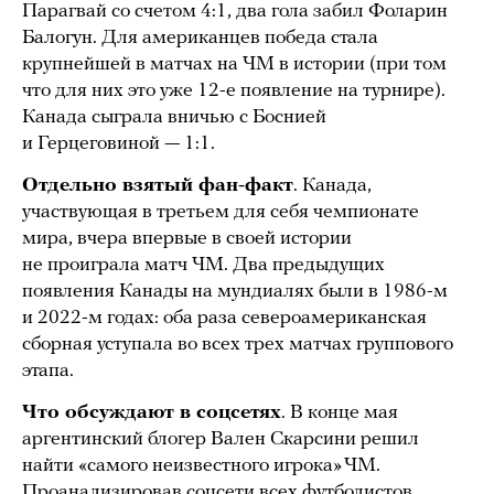
Парагвай со счетом 4:1, два гола забил Фоларин
Балогун. Для американцев победа стала
крупнейшей в матчах на ЧМ в истории (при том
что для них это уже 12-е появление на турнире).
Канада сыграла вничью с Боснией
и Герцеговиной — 1:1.
Отдельно взятый фан-факт
. Канада,
участвующая в третьем для себя чемпионате
мира, вчера впервые в своей истории
не проиграла матч ЧМ. Два предыдущих
появления Канады на мундиалях были в 1986-м
и 2022-м годах: оба раза североамериканская
сборная уступала во всех трех матчах группового
этапа.
Что обсуждают в соцсетях
. В конце мая
аргентинский блогер Вален Скарсини решил
найти «самого неизвестного игрока» ЧМ.
Проанализировав соцсети всех футболистов,