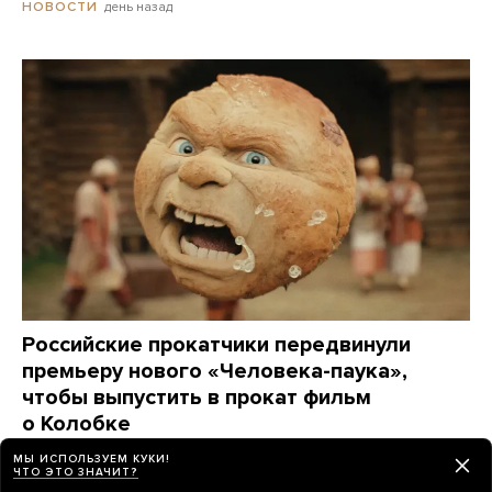
день назад
НОВОСТИ
Российские прокатчики передвинули
премьеру нового «Человека-паука»,
чтобы выпустить в прокат фильм
о Колобке
Зрители обрушили его рейтинг еще до премьеры.
МЫ ИСПОЛЬЗУЕМ КУКИ!
Озвучивший хлеб Гарик Харламов: «Мне глубоко
ЧТО ЭТО ЗНАЧИТ?