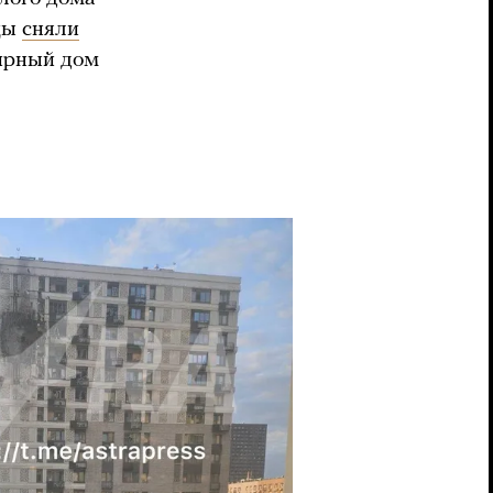
дцы
сняли
тирный дом