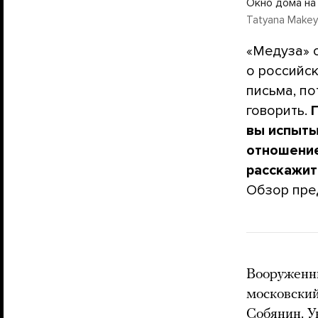
Окно дома на
Tatyana Makeye
«Медуза» 
о российс
письма, по
говорить.
вы испыты
отношение
расскажит
Обзор пре
Вооруженны
московский
Собянин. 