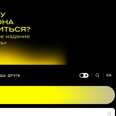
EN
ЩЬ ДРУГА