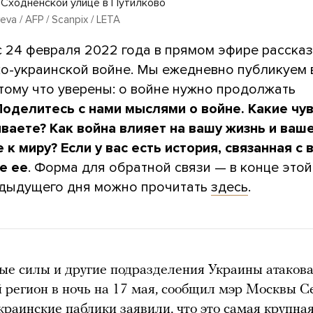
 Сходненской улице в Путилково
va / AFP / Scanpix / LETA
с 24 февраля 2022 года в прямом эфире расска
ко-украинской войне. Мы ежедневно публикуем
тому что уверены: о войне нужно продолжать
Поделитесь с нами мыслями о войне. Какие чу
ваете? Как война влияет на вашу жизнь и ваш
 к миру?
Если у вас есть история, связанная с 
е ее
. Форма для обратной связи — в конце этой 
дыдущего дня можно прочитать
здесь
.
е силы и другие подразделения Украины атаков
 регион в ночь на 17 мая, сообщил мэр Москвы С
Украинские паблики
заявили
, что это самая крупна