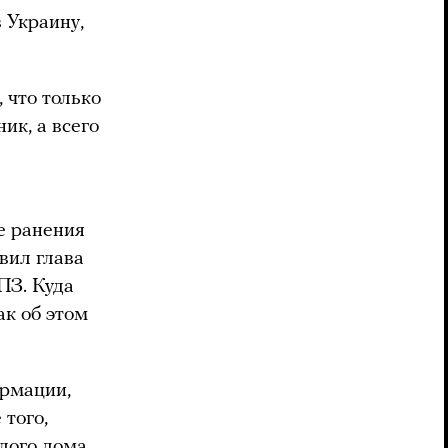
 Украину,
 что только
ик, а всего
е ранения
вил глава
ПЗ. Куда
ак об этом
ормации,
 того,
лого дома