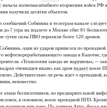
с начала полномасштабного вторжения войск РФ в
ния получили десятки объектов.
 сообщений Собянина в телеграм-канале следует,
и до 7 утра на подлете к Москве сбит 81 беспилотн
ие сутки силы ПВО поразили более 120 дронов.
Собянина, один из ударов пришелся по проходной
о нефтеперерабатывающего завода в Капотне, гд
троители. «Технология завода не нарушена», — зая
 кадрах очевидцев видно, как дрон
падает
возле Н
неясно. Действительно ли речь идет о проходной, к
янин, неизвестно.
те атаки беспилотников, по предварительной инф
человек, в основном, возле проходной НПЗ. Кроме
я получили три дома. По
данным
Astra, фасад жи