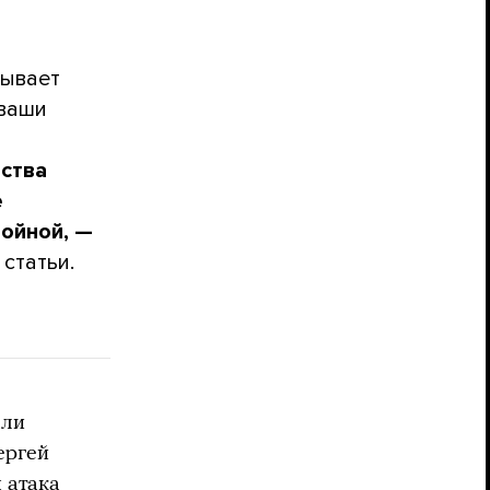
зывает
 ваши
вства
е
войной, —
статьи.
али
ергей
я атака