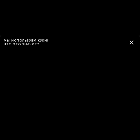
МЫ ИСПОЛЬЗУЕМ КУКИ!
ЧТО ЭТО ЗНАЧИТ?
Навигация
ПРИЛОЖЕНИЕ «МЕДУЗЫ»
Приложение «Медузы» умеет обходить