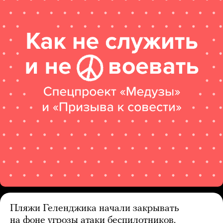
Пляжи Геленджика начали закрывать
на фоне угрозы атаки беспилотников.