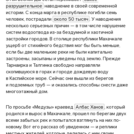
разрушительное
наводнение в своей современной
истории. С конца марта в республике погибли семь
человек, пострадали
около 50 тысяч
. У наводнения
несколько серьезных причин — в том числе нарушение
систем водоотвода из-за бездумной и хаотичной
застройки городов. В столице республики Махачкале
ущерб от стихийного бедствия мог бы быть меньше,
если бы две маленькие реки не были капитально
застроены, засыпаны и уведены под землю. Прежде
Тарнаирка и Талгинка свободно направляли
скопившуюся в горах и городе дождевую воду
в Каспийское море. Сейчас они вышли из берегов
и подземных труб — и оказались способны снести даже
многоэтажный дом.
По просьбе «Медузы» краевед
Албас Ханов
, который
родился и вырос в Махачкале, прошел по берегам двух
всеми забытых рек и попытался взглянуть на них по-
новому. Вот его рассказ об увиденном — и реплики
местных жителей, которые делились с ним своим