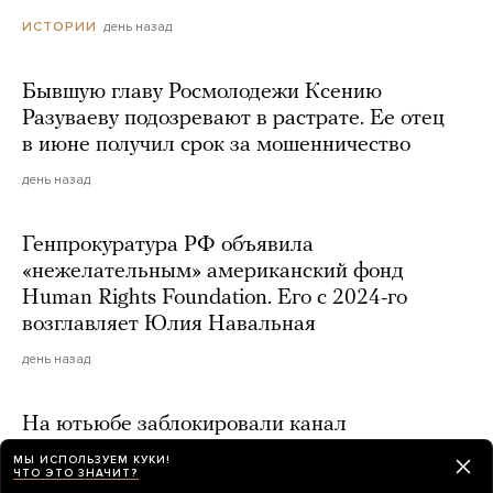
день назад
ИСТОРИИ
Бывшую главу Росмолодежи Ксению
Разуваеву подозревают в растрате. Ее отец
в июне получил срок за мошенничество
день назад
Генпрокуратура РФ объявила
«нежелательным» американский фонд
Human Rights Foundation. Его с 2024-го
возглавляет Юлия Навальная
день назад
На ютьюбе заблокировали канал
националистического объединения «Русская
МЫ ИСПОЛЬЗУЕМ КУКИ!
ЧТО ЭТО ЗНАЧИТ?
община»