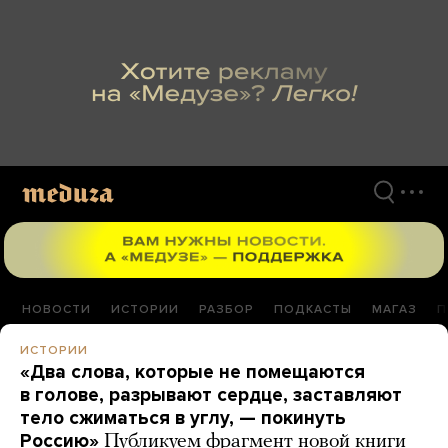
Перейти
к
материалам
НОВОСТИ
ИСТОРИИ
РАЗБОР
ПОДКАСТЫ
МАГАЗ
П
ИСТОРИИ
«Два слова, которые не помещаются
в голове, разрывают сердце, заставляют
тело сжиматься в углу, — покинуть
Россию»
Публикуем фрагмент новой книги