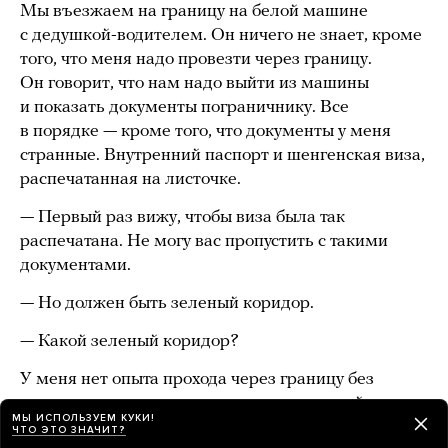
Мы въезжаем на границу на белой машине
с дедушкой-водителем. Он ничего не знает, кроме
того, что меня надо провезти через границу.
Он говорит, что нам надо выйти из машины
и показать документы пограничнику. Все
в порядке — кроме того, что документы у меня
странные. Внутренний паспорт и шенгенская виза,
распечатанная на листочке.
— Первый раз вижу, чтобы виза была так
распечатана. Не могу вас пропустить с такими
документами.
— Но должен быть зеленый коридор.
— Какой зеленый коридор?
У меня нет опыта прохода через границу без
документов, поэтому я думаю, что зеленый
МЫ ИСПОЛЬЗУЕМ КУКИ!
коридор, по которому через Беларусь въезжали
ЧТО ЭТО ЗНАЧИТ?