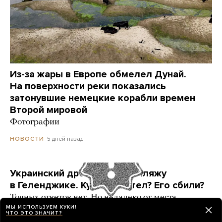
Из-за жары в Европе обмелел Дунай.
На поверхности реки показались
затонувшие немецкие корабли времен
Второй мировой
Фотографии
5 дней назад
НОВОСТИ
Украинский дрон попал по пляжу
в Геленджике. Куда он летел? Его сбили?
Точных ответов нет. Но недалеко от места
ЧП находится объект, который могла защищать
МЫ ИСПОЛЬЗУЕМ КУКИ!
ЧТО ЭТО ЗНАЧИТ?
ПВО