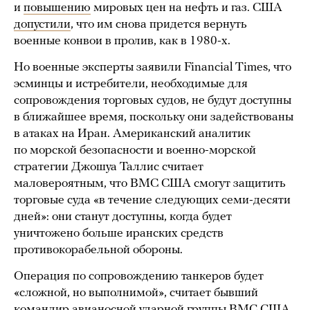
и
повышению
мировых цен на нефть и газ. США
допустили
, что им снова придется вернуть
военные конвои в пролив, как в 1980-х.
Но военные эксперты заявили Financial Times, что
эсминцы и истребители, необходимые для
сопровождения торговых судов, не будут доступны
в ближайшее время, поскольку они задействованы
в атаках на Иран. Американский аналитик
по морской безопасности и военно-морской
стратегии Джошуа Таллис считает
маловероятным, что ВМС США смогут защитить
торговые суда «в течение следующих семи-десяти
дней»: они станут доступны, когда будет
уничтожено больше иранских средств
противокорабельной обороны.
Операция по сопровождению танкеров будет
«сложной, но выполнимой», считает бывший
командир авианосной ударной группы ВМС США