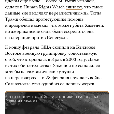
цифры еще выше — более 30 тысяч человек,
однако в Human Rights Watch
считают
, что такие
данные «не выглядят нереалистичными». Тогда
Трамп обещал протестующим помощь
и прозрачно намекал, что может убить Хаменеи,
но американские силы были сосредоточены
на операции против Венесуэлы.
К концу февраля США скопили на Ближнем
Востоке военную группировку, сопоставимую
с той, что вторгалась в Ирак в 2003 году. Даже
в этих обстоятельствах Хаменеи не согласился
хотя бы на символические уступки
на переговорах — и 28 февраля началась война.
Сам аятолла стал одной из ее первых жертв.
ЧТО ГОВОРЯТ О ВОЙНЕ ИСТОЧНИКИ В РАЗВЕДКАХ
США И ИЗРАИЛЯ