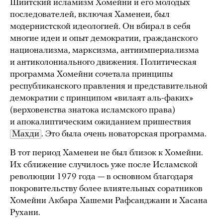
Шиитский исламизм Хомейни и его молодых
последователей, включая Хаменеи, был
модернистской идеологией. Он вбирал в себя
многие идеи и опыт демократии, гражданского
национализма, марксизма, антиимпериализма
и антиколониального движения. Политическая
программа Хомейни сочетала принципы
республиканского правления и представительной
демократии с принципом «вилаят аль-факих»
(верховенства знатока исламского права)
и апокалиптическим ожиданием пришествия
Махди
. Это была очень новаторская программа.
В тот период Хаменеи не был близок к Хомейни.
Их сближение случилось уже после Исламской
революции 1979 года — в основном благодаря
покровительству более влиятельных соратников
Хомейни Акбара Хашеми Рафсанджани и Хасана
Рухани.