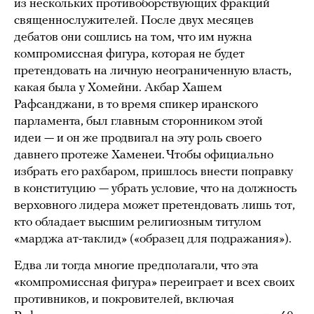
из нескольких противоборствующих фракций
священнослужителей. После двух месяцев
дебатов они сошлись на том, что им нужна
компромиссная фигура, которая не будет
претендовать на личную неограниченную власть,
какая была у Хомейни. Акбар Хашем
Рафсанджани, в то время спикер иранского
парламента, был главным сторонником этой
идеи — и он же продвигал на эту роль своего
давнего протеже Хаменеи. Чтобы официально
избрать его рахбаром, пришлось внести поправку
в конституцию — убрать условие, что на должность
верховного лидера может претендовать лишь тот,
кто обладает высшим религиозным титулом
«марджа ат-таклид» («образец для подражания»).
Едва ли тогда многие предполагали, что эта
«компромиссная фигура» переиграет и всех своих
противников, и покровителей, включая