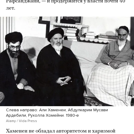
Рафсанджани, — и продержится у власти почти 40
лет.
Слева направо: Али Хаменеи, Абдулкарим Мусави
Ардебили, Рухолла Хомейни. 1980-е
Alamy / Vida Press
Хаменеи не обладал авторитетом и харизмой