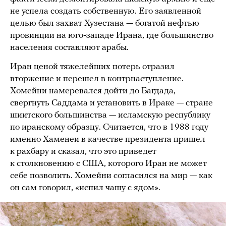
не успела создать собственную. Его заявленной
целью был захват Хузестана — богатой нефтью
провинции на юго-западе Ирана, где большинство
населения составляют арабы.
Иран ценой тяжелейших потерь отразил
вторжение и перешел в контрнаступление.
Хомейни намеревался дойти до Багдада,
свергнуть Саддама и установить в Ираке — стране
шиитского большинства — исламскую республику
по иранскому образцу. Считается, что в 1988 году
именно Хаменеи в качестве президента пришел
к рахбару и сказал, что это приведет
к столкновению с США, которого Иран не может
себе позволить. Хомейни согласился на мир — как
он сам говорил, «испил чашу с ядом».