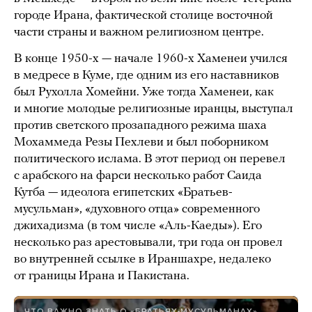
городе Ирана, фактической столице восточной
части страны и важном религиозном центре.
В конце 1950-х — начале 1960-х Хаменеи учился
в медресе в Куме, где одним из его наставников
был Рухолла Хомейни. Уже тогда Хаменеи, как
и многие молодые религиозные иранцы, выступал
против светского прозападного режима шаха
Мохаммеда Резы Пехлеви и был поборником
политического ислама. В этот период он перевел
с арабского на фарси несколько работ Саида
Кутба — идеолога египетских «Братьев-
мусульман», «духовного отца» современного
джихадизма (в том числе «Аль-Каеды»). Его
несколько раз арестовывали, три года он провел
во внутренней ссылке в Ираншахре, недалеко
от границы Ирана и Пакистана.
ЧТО ВАЖНО ЗНАТЬ О «БРАТЬЯХ-МУСУЛЬМАНАХ»