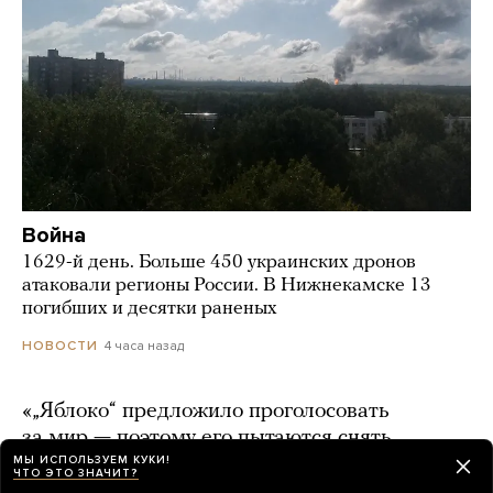
Война
1629-й день. Больше 450 украинских дронов
атаковали регионы России. В Нижнекамске 13
погибших и десятки раненых
4 часа назад
НОВОСТИ
«„Яблоко“ предложило проголосовать
за мир — поэтому его пытаются снять
МЫ ИСПОЛЬЗУЕМ КУКИ!
с выборов». Явлинский выступил в поддержку
ЧТО ЭТО ЗНАЧИТ?
своей партии