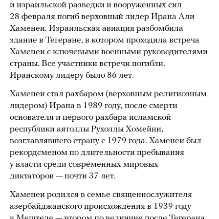
и израильской разведки и вооруженных сил
28 февраля погиб верховный лидер Ирана Али
Хаменеи. Израильская авиация разбомбила
здание в Тегеране, в котором проходила встреча
Хаменеи с ключевыми военными руководителями
страны. Все участники встречи погибли.
Иранскому лидеру было 86 лет.
Хаменеи стал рахбаром (верховным религиозным
лидером) Ирана в 1989 году, после смерти
основателя и первого рахбара исламской
республики аятоллы Рухоллы Хомейни,
возглавлявшего страну с 1979 года. Хаменеи был
рекордсменом по длительности пребывания
у власти среди современных мировых
диктаторов — почти 37 лет.
Хаменеи родился в семье священнослужителя
азербайджанского происхождения в 1939 году
в Мешхеде — втором по величине после Тегерана