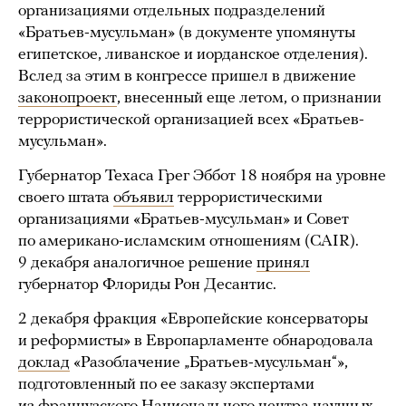
организациями отдельных подразделений
«Братьев-мусульман» (в документе упомянуты
египетское, ливанское и иорданское отделения).
Вслед за этим в конгрессе пришел в движение
законопроект
, внесенный еще летом, о признании
террористической организацией всех «Братьев-
мусульман».
Губернатор Техаса Грег Эббот 18 ноября на уровне
своего штата
объявил
террористическими
организациями «Братьев-мусульман» и Совет
по американо-исламским отношениям (CAIR).
9 декабря аналогичное решение
принял
губернатор Флориды Рон Десантис.
2 декабря фракция «Европейские консерваторы
и реформисты» в Европарламенте обнародовала
доклад
«Разоблачение „Братьев-мусульман“»,
подготовленный по ее заказу экспертами