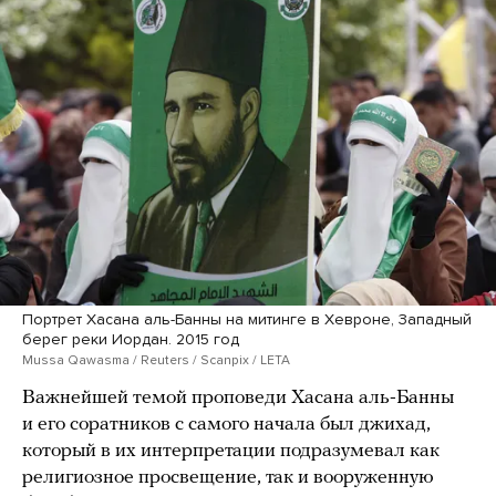
Портрет Хасана аль-Банны на митинге в Хевроне, Западный
берег реки Иордан. 2015 год
Mussa Qawasma / Reuters / Scanpix / LETA
Важнейшей темой проповеди Хасана аль-Банны
и его соратников с самого начала был джихад,
который в их интерпретации подразумевал как
религиозное просвещение, так и вооруженную