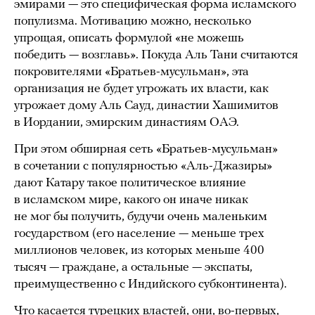
эмирами — это специфическая форма исламского
популизма. Мотивацию можно, несколько
упрощая, описать формулой «не можешь
победить — возглавь». Покуда Аль Тани считаются
покровителями «Братьев-мусульман», эта
организация не будет угрожать их власти, как
угрожает дому Аль Сауд, династии Хашимитов
в Иордании, эмирским династиям ОАЭ.
При этом обширная сеть «Братьев-мусульман»
в сочетании с популярностью «Аль-Джазиры»
дают Катару такое политическое влияние
в исламском мире, какого он иначе никак
не мог бы получить, будучи очень маленьким
государством (его население — меньше трех
миллионов человек, из которых меньше 400
тысяч — граждане, а остальные — экспаты,
преимущественно с Индийского субконтинента).
Что касается турецких властей, они, во-первых,