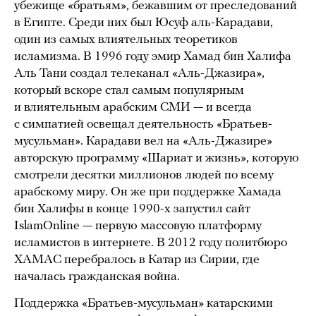
убежище «братьям», бежавшим от преследований
в Египте. Среди них был Юсуф аль-Карадави,
один из самых влиятельных теоретиков
исламизма. В 1996 году эмир Хамад бин Халифа
Аль Тани создал телеканал «Аль-Джазира»,
который вскоре стал самым популярным
и влиятельным арабским СМИ — и всегда
с симпатией освещал деятельность «Братьев-
мусульман». Карадави вел на «Аль-Джазире»
авторскую программу «Шариат и жизнь», которую
смотрели десятки миллионов людей по всему
арабскому миру. Он же при поддержке Хамада
бин Халифы в конце 1990-х запустил сайт
IslamOnline — первую массовую платформу
исламистов в интернете. В 2012 году политбюро
ХАМАС перебралось в Катар из Сирии, где
началась гражданская война.
Поддержка «Братьев-мусульман» катарскими