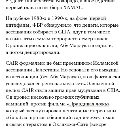
студент Университета Колорадо, а впоследствии
первый глава политбюро ХАМАС.
На рубеже 1980-х и 1990-х, на фоне
первой 
интифады
, ФБР обнаружило, что деньги, которые
ассоциация собирает в США, идут в том числе
на выплаты семьям террористов-смертников.
Организацию закрыли, Абу Марзука посадили,
а потом депортировали.
CAIR формально не был преемником Исламской
ассоциации Палестины. Но основали его выходцы
из ассоциации (без Абу Марзука), и он фактически
унаследовал ее региональную сеть. Заявленной
целью CAIR стала защита прав мусульман в США.
Он провел несколько громких публичных
кампаний: против фильма
«Правдивая ложь»
,
который эксплуатировал негативные стереотипы
об арабах; против обвинений в адрес мусульман
в связи с
терактом в Оклахома-Сити
(вскоре