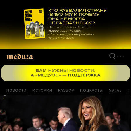
Перейти
к
материалам
НОВОСТИ
ИСТОРИИ
РАЗБОР
ПОДКАСТЫ
МАГАЗ
П