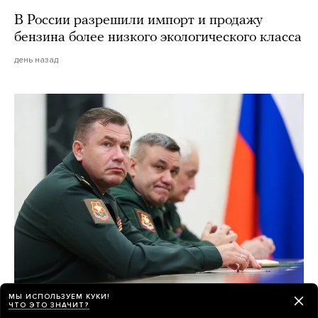
В России разрешили импорт и продажу
бензина более низкого экологического класса
день назад
МЫ ИСПОЛЬЗУЕМ КУКИ!
Путин произвел масштабные
ЧТО ЭТО ЗНАЧИТ?