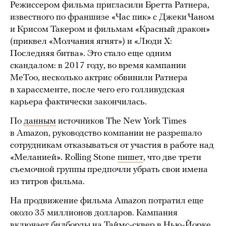
Режиссером фильма пригласили Бретта Ратнера,
известного по франшизе «Час пик» с Джеки Чаном
и Крисом Такером и фильмам «Красный дракон»
(приквел «Молчания ягнят») и «Люди Х:
Последняя битва». Это стало еще одним
скандалом: в 2017 году, во время кампании
MeToo, несколько актрис обвинили Ратнера
в харассменте, после чего его голливудская
карьера фактически закончилась.
По
данным
источников The New York Times
в Amazon, руководство компании не разрешало
сотрудникам отказываться от участия в работе над
«Меланией». Rolling Stone
пишет
, что две трети
съемочной группы предпочли убрать свои имена
из титров фильма.
На продвижение фильма Amazon потратил еще
около 35 миллионов долларов. Кампания
включает билборды на Таймс-сквер в Нью-Йорке