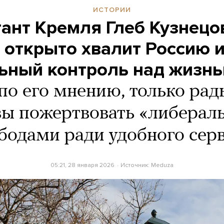
ИСТОРИИ
ант Кремля Глеб Кузнецо
 открыто хвалит Россию 
льный контроль над жизн
по его мнению, только ра
вы пожертвовать «либера
бодами ради удобного сер
05:21, 28 января 2026
Источник:
Meduza