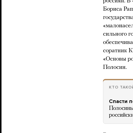
россиян. В
Бориса Рап
государств
«малонасел
сильного г
обеспечива
соратник К
«Основы р
Полосин.
КТО ТАКО
Спасти 
Полосины
российск