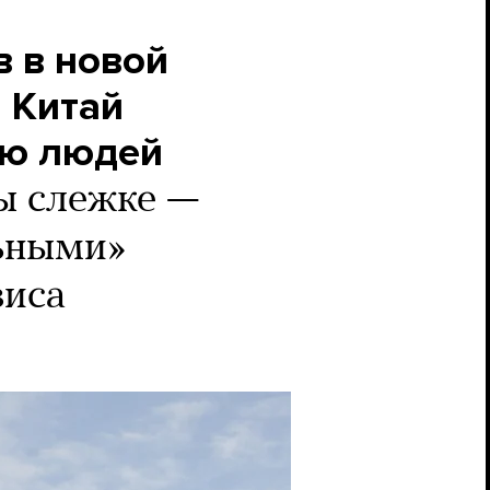
в в новой
и Китай
ью людей
ды слежке —
льными»
виса