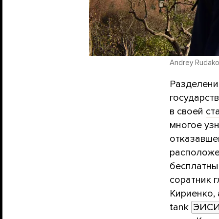
Andrey Rudako
Разделени
государств
в своей
ст
многое узн
отказавше
расположе
бесплатны
соратник 
Кириенко, 
tank
ЭИС