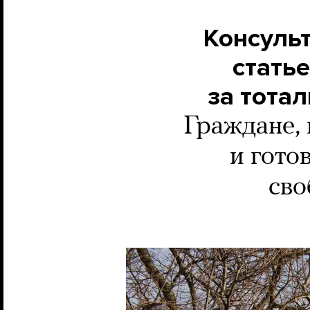
Консульт
статье
за тота
Граждане, 
и гото
сво