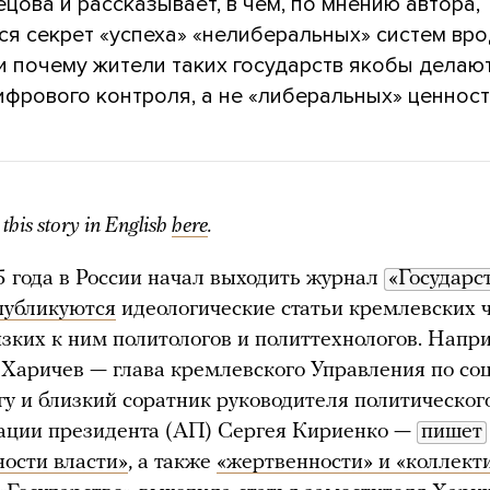
ецова и рассказывает, в чем, по мнению автора,
ся секрет «успеха» «нелиберальных» систем вр
 и почему жители таких государств якобы делаю
ифрового контроля, а не «либеральных» ценност
this story in English
here
.
 года в России начал выходить журнал
«Государс
публикуются
идеологические статьи кремлевских 
изких к ним политологов и политтехнологов. Напр
Харичев — глава кремлевского Управления по со
у и близкий соратник руководителя политическог
ации президента (АП) Сергея Кириенко —
пишет
ности власти»
, а также
«жертвенности» и «коллект