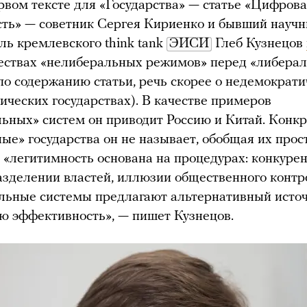
рвом тексте для «Государства» — статье «Цифров
ть» — советник Сергея Кириенко и бывший науч
ль кремлевского think tank
ЭИСИ
Глеб Кузнецов
ествах «нелиберальных режимов» перед «либера
я по содержанию статьи, речь скорее о недемократ
ических государствах). В качестве примеров
ьных» систем он приводит Россию и Китай. Конк
ые» государства он не называет, обобщая их прос
е «легитимность основана на процедурах: конкуре
азделении властей, иллюзии общественного контр
льные системы предлагают альтернативный исто
ю эффективность», — пишет Кузнецов.