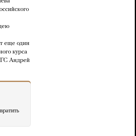
чева
оссийского
идею
т еще один
ного курса
иГС Андрей
вратить