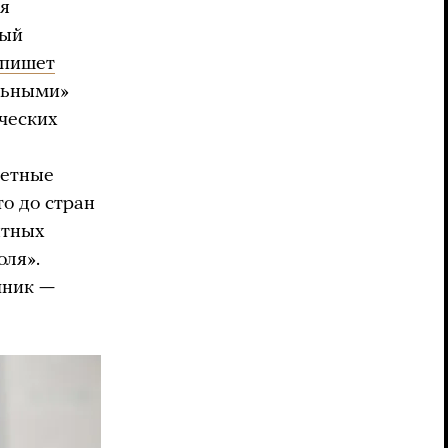
ая
ный
пишет
льными»
ических
ретные
то до стран
нтных
оля».
чник —