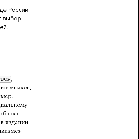
оде России
т выбор
ей.
тво»
,
чиновников,
имер,
циальному
о блока
в издании
ивизме»