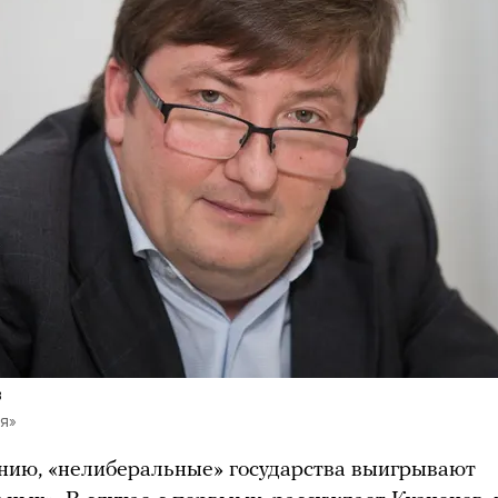
в
я»
нию, «нелиберальные» государства выигрывают