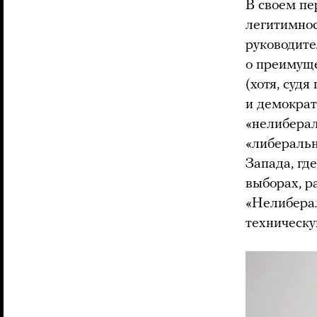
В своем пе
легитимнос
руководите
о преимущ
(хотя, суд
и демократ
«нелиберал
«либеральн
Запада, гд
выборах, р
«Нелибера
техническу