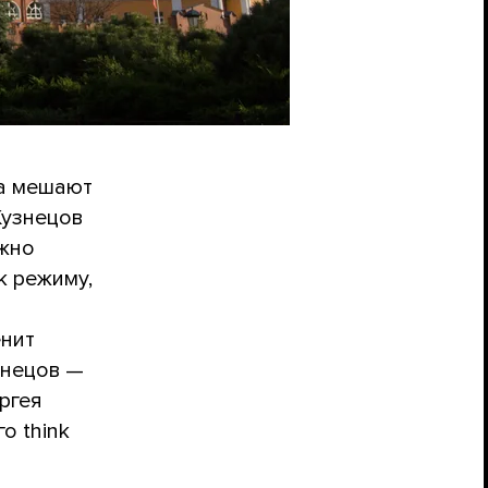
ва мешают
Кузнецов
ожно
к режиму,
енит
знецов —
ргея
о think