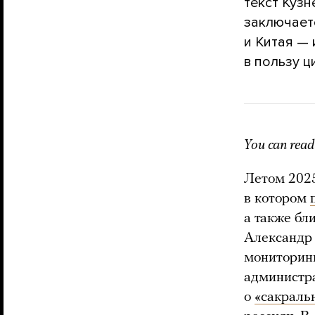
текст Кузн
заключает
и Китая —
в пользу ц
You can read 
Летом 2025
в котором
а также бл
Александр 
мониторинг
администр
о
«сакраль