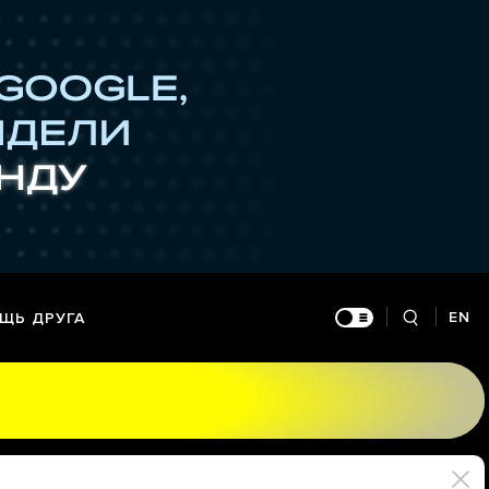
EN
ЩЬ ДРУГА