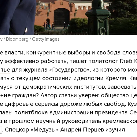
v / Bloomberg / Getty Images
е власти, конкурентные выборы и свобода сло
у эффективно работать, пишет политолог Глеб 
атье
для журнала «Государство», из которого м
ать о текущем состоянии идеологии Кремля. Ка
муся от демократических институтов, завоевать
ние граждан? Автор статьи уверен: общество ц
е цифровые сервисы дороже любых свобод. Ку
главы политблока администрации президента Се
а в прошлом научный руководитель кремлевског
И
. Спецкор «Медузы» Андрей Перцев изучил