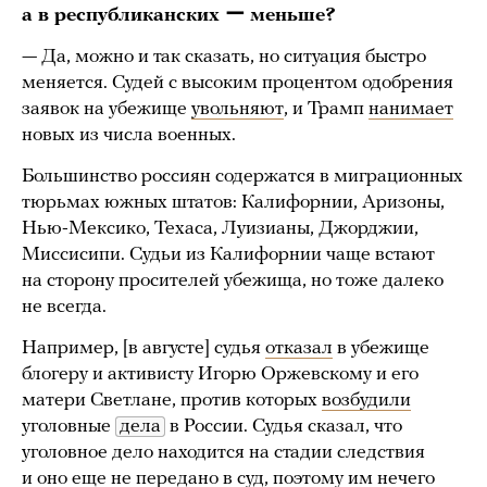
а в республиканских ー меньше?
— Да, можно и так сказать, но ситуация быстро
меняется. Судей с высоким процентом одобрения
заявок на убежище
увольняют
, и Трамп
нанимает
новых из числа военных.
Большинство россиян содержатся в миграционных
тюрьмах южных штатов: Калифорнии, Аризоны,
Нью-Мексико, Техаса, Луизианы, Джорджии,
Миссисипи. Судьи из Калифорнии чаще встают
на сторону просителей убежища, но тоже далеко
не всегда.
Например, [в августе] судья
отказал
в убежище
блогеру и активисту Игорю Оржевскому и его
матери Светлане, против которых
возбудили
уголовные
дела
в России. Судья сказал, что
уголовное дело находится на стадии следствия
и оно еще не передано в суд, поэтому им нечего