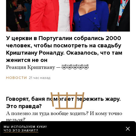
У церкви в Португалии собрались 2000
человек, чтобы посмотреть на свадьбу
Криштиану Роналду. Оказалось, что там
женится не он
Реакция Криштиану — 🤣🤣🤣🤣🤣
21 час назад
НОВОСТИ
Говорят, баня помогает пережить жару.
Это правда?
А полезно ли туда вообще ходить? И кому точно
нельзя?
МЫ ИСПОЛЬЗУЕМ КУКИ!
9 карточек
день назад
РАЗБОР
ЧТО ЭТО ЗНАЧИТ?