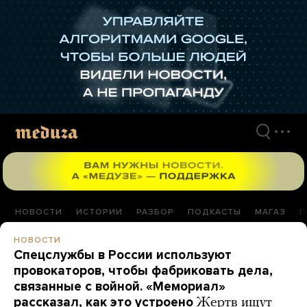
Перейти
к
материалам
НОВОСТИ
ИСТОРИИ
РАЗБОР
ПОДКАСТЫ
МАГАЗ
П
НОВОСТИ
Спецслужбы в России используют
провокаторов, чтобы фабриковать дела,
связанные с войной. «Мемориал»
рассказал, как это устроено
Жертв ищут