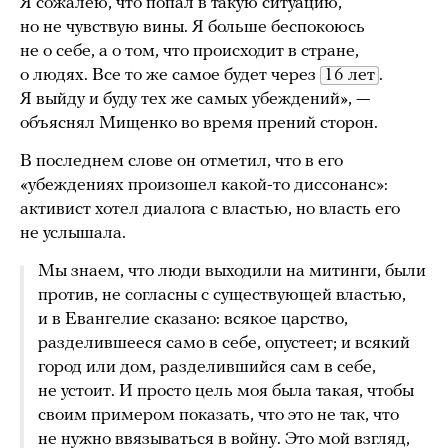
Я сожалею, что попал в такую ситуацию,
но не чувствую вины. Я больше беспокоюсь
не о себе, а о том, что происходит в стране,
о людях. Все то же самое будет через
16 лет
.
Я выйду и буду тех же самых убеждений», —
объяснял Мищенко во время прений сторон.
В последнем слове он отметил, что в его
«убеждениях произошел какой-то диссонанс»:
активист хотел диалога с властью, но власть его
не услышала.
Мы знаем, что люди выходили на митинги, были
против, не согласны с существующей властью,
и в Евангелие сказано: всякое царство,
разделившееся само в себе, опустеет; и всякий
город или дом, разделившийся сам в себе,
не устоит. И просто цель моя была такая, чтобы
своим примером показать, что это не так, что
не нужно ввязываться в войну. Это мой взгляд,