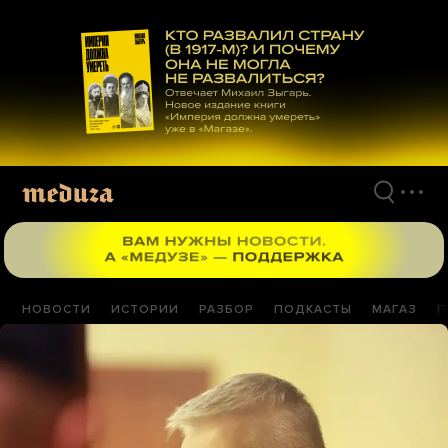
Перейти
к
материалам
НОВОСТИ
ИСТОРИИ
РАЗБОР
ПОДКАСТЫ
МАГАЗ
П