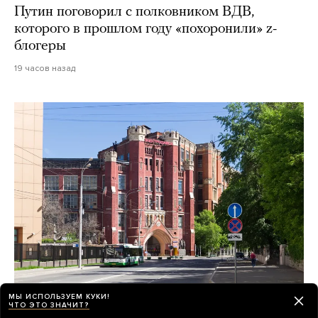
Путин поговорил с полковником ВДВ,
которого в прошлом году «похоронили» z-
блогеры
19 часов назад
МЫ ИСПОЛЬЗУЕМ КУКИ!
ЧТО ЭТО ЗНАЧИТ?
Все лето градозащитники обсуждают