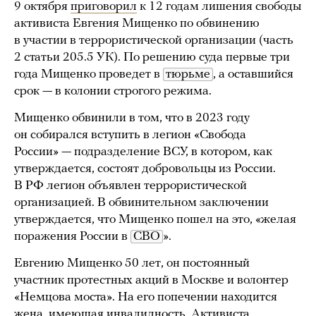
9 октября
приговорил
к 12 годам лишения свободы
активиста Евгения Мищенко по обвинению
в участии в террористической организации (часть
2 статьи 205.5 УК). По решению суда первые три
года Мищенко проведет в
тюрьме
, а оставшийся
срок — в колонии строгого режима.
Мищенко обвинили в том, что в 2023 году
он собирался вступить в легион «Свобода
России» — подразделение ВСУ, в котором, как
утверждается, состоят добровольцы из России.
В РФ легион объявлен террористической
организацией. В обвинительном заключении
утверждается, что Мищенко пошел на это, «желая
поражения России в
СВО
».
Евгению Мищенко 50 лет, он постоянный
участник протестных акций в Москве и волонтер
«Немцова моста». На его попечении находится
жена, имеющая инвалидность. Активиста