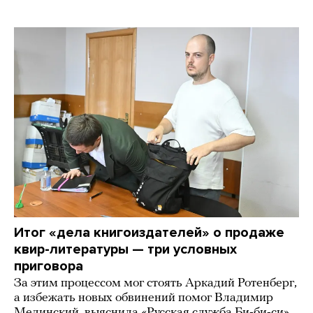
Итог «дела книгоиздателей» о продаже
квир-литературы — три условных
приговора
За этим процессом мог стоять Аркадий Ротенберг,
а избежать новых обвинений помог Владимир
Мединский, выяснила «Русская служба Би-би-си»