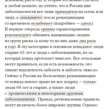
штаммов, раз в год. В теории это можно сделать
в любой момент, но учтите, что в России пик
заболеваемости все чаще
приходится
на осень или
зиму, а
иммунитет
после ревакцинации
со временем
ослабевает
(подробнее —
здесь
).
В первую очередь
органы
здравоохранения
рекомендуют
обновить вакцинацию людям
из групп риска (а кому-то из них даже
два раза
в год
). В эту категорию в основном попадают люди
старше 65 лет и люди с заболеваниями, из-за
которых ковид протекает тяжелее. Все остальные
могут привиться, если есть возможность: это
снизит вероятность заболеть и заболеть тяжело.
Сейчас в России на бесплатную ревакцинацию
от ковида имеют право не все подряд —
только
люди 60 лет и старше, а также люди
с
хроническими и некоторыми другими 
заболеваниями
. Правда, региональные правила
могут включать более широкие группы. Однако