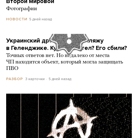
Второй мировой
Фотографии
5 дней назад
НОВОСТИ
Украинский дрон попал по пляжу
в Геленджике. Куда он летел? Его сбили?
Точных ответов нет. Но недалеко от места
ЧП находится объект, который могла защищать
ПВО
3 карточки
5 дней назад
РАЗБОР